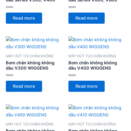
dầu Series V300, V400
dầu Series V600, V800
Rated
Rated
0
0
Read more
Read more
out
out
of
of
5
5
MÁY HÚT TÚI CHÂN KHÔNG
MÁY HÚT TÚI CHÂN KHÔNG
Bơm chân không không
Bơm chân không không
dầu V300 WIGGENS
dầu V400 WIGGENS
Rated
Rated
0
0
Read more
Read more
out
out
of
of
5
5
MÁY HÚT TÚI CHÂN KHÔNG
MÁY HÚT TÚI CHÂN KHÔNG