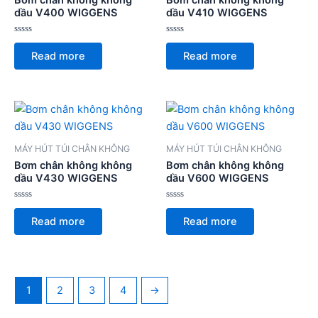
Bơm chân không không
Bơm chân không không
dầu V400 WIGGENS
dầu V410 WIGGENS
Rated
Rated
0
0
Read more
Read more
out
out
of
of
5
5
MÁY HÚT TÚI CHÂN KHÔNG
MÁY HÚT TÚI CHÂN KHÔNG
Bơm chân không không
Bơm chân không không
dầu V430 WIGGENS
dầu V600 WIGGENS
Rated
Rated
0
0
Read more
Read more
out
out
of
of
5
5
1
2
3
4
→