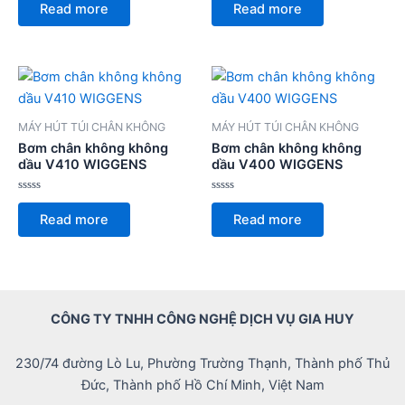
0
0
Read more
Read more
out
out
of
of
5
5
MÁY HÚT TÚI CHÂN KHÔNG
MÁY HÚT TÚI CHÂN KHÔNG
Bơm chân không không
Bơm chân không không
dầu V410 WIGGENS
dầu V400 WIGGENS
Rated
Rated
0
0
Read more
Read more
out
out
of
of
5
5
CÔNG TY TNHH CÔNG NGHỆ DỊCH VỤ GIA HUY
230/74 đường Lò Lu, Phường Trường Thạnh, Thành phố Thủ
Đức, Thành phố Hồ Chí Minh, Việt Nam