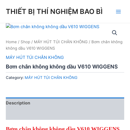
Skip
THIẾT BỊ THÍ NGHIỆM BAO BÌ
to
Main
content
Men
Home
/
Shop
/
MÁY HÚT TÚI CHÂN KHÔNG
/ Bơm chân không
không dầu V610 WIGGENS
MÁY HÚT TÚI CHÂN KHÔNG
Bơm chân không không dầu V610 WIGGENS
Category:
MÁY HÚT TÚI CHÂN KHÔNG
Description
Reviews (0)
B
ơm chân không không dầu V
61
0
WIGGENS