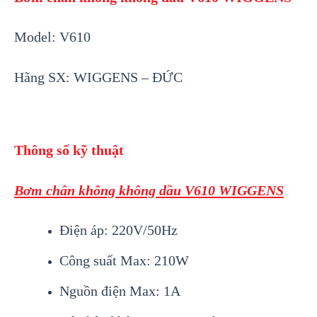
Model:
V
61
0
Hãng SX: WIGGENS – ĐỨC
Thông số kỹ thuật
B
ơm chân không không dầu V
61
0
WIGGENS
Điện áp: 220V/50Hz
Công suất Max: 210W
Nguồn điện Max: 1A