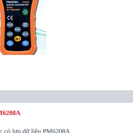
M6208A
úc có lưu dữ liệu PM6208A