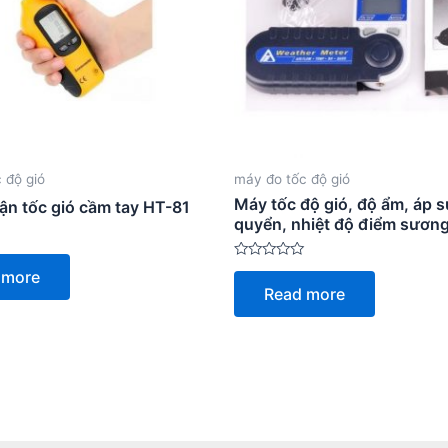
 độ gió
máy đo tốc độ gió
Máy tốc độ gió, độ ẩm, áp s
ận tốc gió cầm tay HT-81
quyển, nhiệt độ điểm sươ
Rated
 more
0
Read more
out
of
5