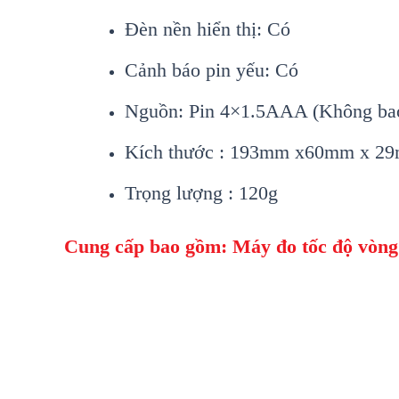
Đèn n
ền hiển thị: C
ó
Cảnh báo pin y
ếu: C
ó
Nguồn: Pin 4×1.5AAA (Không ba
K
ích thư
ớc : 193mm x60mm x 2
Trọng lượng : 120g
Cung c
ấp bao gồm: Máy đo tốc độ v