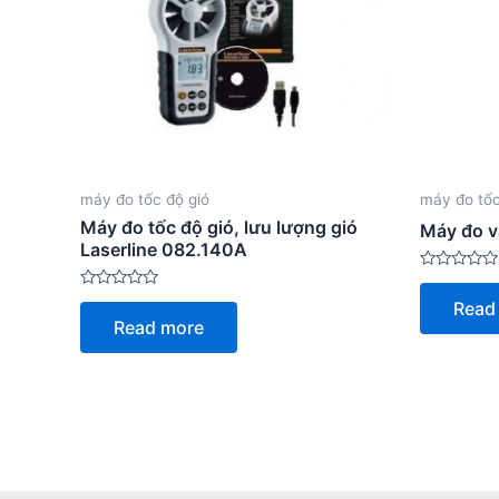
máy đo tốc độ gió
máy đo tốc
Máy đo tốc độ gió, lưu lượng gió
Máy đo v
Laserline 082.140A
Rated
0
Rated
Read
out
0
Read more
of
out
5
of
5