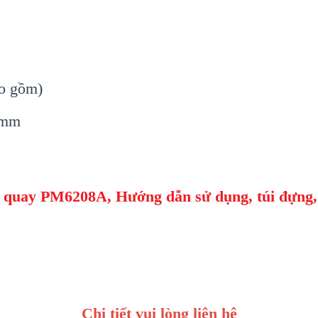
o g
ồm)
9mm
òng quay PM6208A, Hư
ớng dẫn sử dụng
,
t
úi đựng,
Chi tiết vui lòng liên hệ