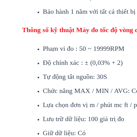
Bảo hành 1 năm với tất cả thiết bị
Thông s
ố kỹ thuật
Máy đo t
ốc độ vòng 
Pha
̣m vi
đo : 50 ~ 19999RPM
Đ
ộ chính xác : ± (0,03% + 2)
T
ự động tắt nguồn: 30S
Chức năng MAX / MIN / AVG: C
Lựa chọn đơn vị m / phút mc ft / p
Lưu trữ d
ữ liệu: 100 giá tri
̣
đo
Giữ dữ liệu: C
ó