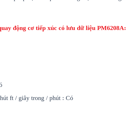
quay đ
ộng cơ tiếp xúc có lưu dữ liệu PM6208A
:
ó
hút ft / giây trong / phút : Có