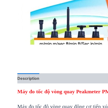
Description
Reviews (0)
Máy đo tốc độ vòng quay
Peakmeter P
Máy đo t
ốc độ vòng quay đ
ộng cơ tiếp x