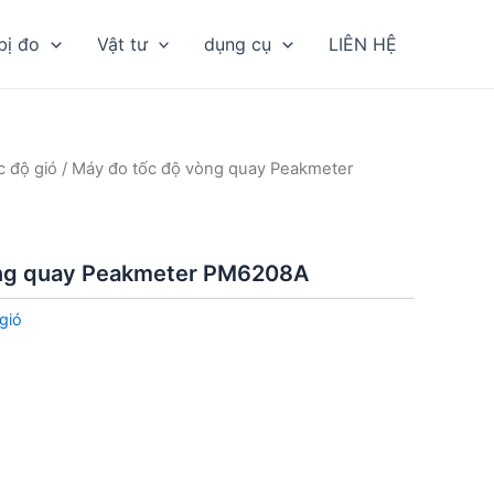
bị đo
Vật tư
dụng cụ
LIÊN HỆ
c độ gió
/ Máy đo tốc độ vòng quay Peakmeter
òng quay Peakmeter PM6208A
gió