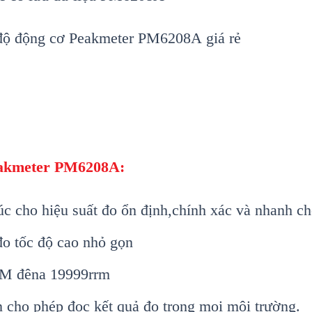
c độ động cơ Peakmeter PM6208A giá rẻ
akmeter PM6208A:
úc cho hiệu suất đo ổn định,chính xác và nhanh ch
 đo tốc độ cao nhỏ gọn
0RRM đêna 19999rrm
̀n cho phép đọc kết quả đo trong mọi môi trường.