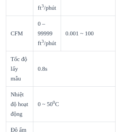
3
ft
/phút
0 –
CFM
99999
0.001 ~ 100
3
ft
/phút
Tốc độ
lấy
0.8s
mẫu
Nhiệt
0
độ hoạt
0 ~ 50
C
động
Độ ẩm