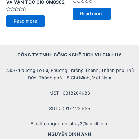
VÀ VẬN TỐC GIÓ GM8902
Rated
0
Read more
Rated
out
0
of
Read more
out
5
of
5
CÔNG TY TNHH CÔNG NGHỆ DỊCH VỤ GIA HUY
230/74 đường Lò Lu, Phường Trường Thạnh, Thành phố Thủ
Đức, Thành phố Hồ Chí Minh, Việt Nam
MST : 0318204083
SDT : 0917 122 525
Email: congnghegiahuy2@gmail.com
NGUYỄN ĐÌNH ANH