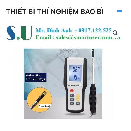
Skip
THIẾT BỊ THÍ NGHIỆM BAO BÌ
to
Main
content
Men