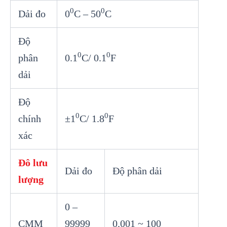
0
0
Dải đo
0
C – 50
C
Độ
0
0
phân
0.1
C/ 0.1
F
dải
Độ
0
0
chính
±1
C/ 1.8
F
xác
Đô lưu
Dải đo
Độ phân dải
lượng
0 –
CMM
99999
0.001 ~ 100