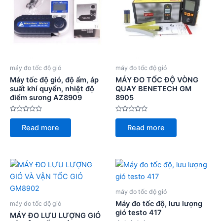
máy đo tốc độ gió
máy đo tốc độ gió
Máy tốc độ gió, độ ẩm, áp
MÁY ĐO TỐC ĐỘ VÒNG
suất khí quyển, nhiệt độ
QUAY BENETECH GM
điểm sương AZ8909
8905
Rated
Rated
0
0
Read more
Read more
out
out
of
of
5
5
máy đo tốc độ gió
Máy đo tốc độ, lưu lượng
máy đo tốc độ gió
gió testo 417
MÁY ĐO LƯU LƯỢNG GIÓ