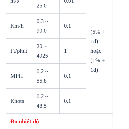
m/s
0.01
25.0
0.3 ~
Km/h
0.1
90.0
(5% +
1d)
20 ~
Ft/phút
1
hoặc
4925
(1% +
1d)
0.2 ~
MPH
0.1
55.8
0.2 ~
Knots
0.1
48.5
Đo nhiệt độ