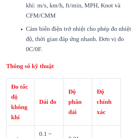
khí: m/s, km/h, ft/min, MPH, Knot và
CFM/CMM
Cảm biến điện trở nhiệt cho phép đo nhiệt
độ, thời gian đáp ứng nhanh. Đơn vị đo
0C/0F.
Thông số kỹ thuật
Đo tốc
Độ
Độ
độ
Dải đo
phân
chính
không
dải
xác
khí
0.1 ~