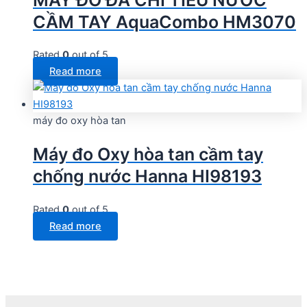
CẦM TAY AquaCombo HM3070
Rated
0
out of 5
Read more
máy đo oxy hòa tan
Máy đo Oxy hòa tan cầm tay
chống nước Hanna HI98193
Rated
0
out of 5
Read more