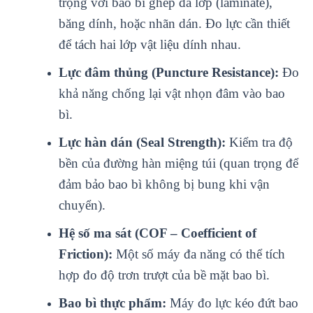
trọng với bao bì ghép đa lớp (laminate),
băng dính, hoặc nhãn dán. Đo lực cần thiết
để tách hai lớp vật liệu dính nhau.
Lực đâm thủng (Puncture Resistance):
Đo
khả năng chống lại vật nhọn đâm vào bao
bì.
Lực hàn dán (Seal Strength):
Kiểm tra độ
bền của đường hàn miệng túi (quan trọng để
đảm bảo bao bì không bị bung khi vận
chuyển).
Hệ số ma sát (COF – Coefficient of
Friction):
Một số máy đa năng có thể tích
hợp đo độ trơn trượt của bề mặt bao bì.
Bao bì thực phẩm:
Máy đo lực kéo đứt bao