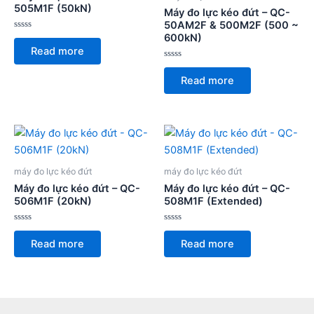
505M1F (50kN)
Máy đo lực kéo đứt – QC-
50AM2F & 500M2F (500 ~
600kN)
Rated
0
Read more
out
of
Rated
5
0
Read more
out
of
5
máy đo lực kéo đứt
máy đo lực kéo đứt
Máy đo lực kéo đứt – QC-
Máy đo lực kéo đứt – QC-
506M1F (20kN)
508M1F (Extended)
Rated
Rated
0
0
Read more
Read more
out
out
of
of
5
5