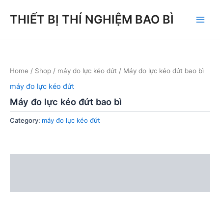
Skip
THIẾT BỊ THÍ NGHIỆM BAO BÌ
to
Main
content
Men
Home
/
Shop
/
máy đo lực kéo đứt
/ Máy đo lực kéo đứt bao bì
máy đo lực kéo đứt
Máy đo lực kéo đứt bao bì
Category:
máy đo lực kéo đứt
Description
Reviews (0)