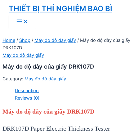
Skip
THIẾT BỊ THÍ NGHIỆM BAO BÌ
to
Main
content
Menu
Home
/
Shop
/
Máy đo độ dày giấy
/ Máy đo độ dày của giấy
DRK107D
Máy đo độ dày giấy
Máy đo độ dày của giấy DRK107D
Category:
Máy đo độ dày giấy
Description
Reviews (0)
Máy đo độ dày của giấy DRK107D
DRK107D Paper Electric Thickness Tester