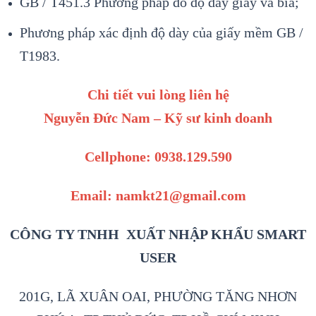
GB / T451.3 Phương pháp đo độ dày giấy và bìa;
Phương pháp xác định độ dày của giấy mềm GB /
T1983.
Chi tiết vui lòng liên hệ
Nguyễn Đức Nam – Kỹ sư kinh doanh
Cellphone: 0938.129.590
Email: namkt21@gmail.com
CÔNG TY TNHH XUẤT NHẬP KHẨU SMART
USER
201G, LÃ XUÂN OAI, PHƯỜNG TĂNG NHƠN