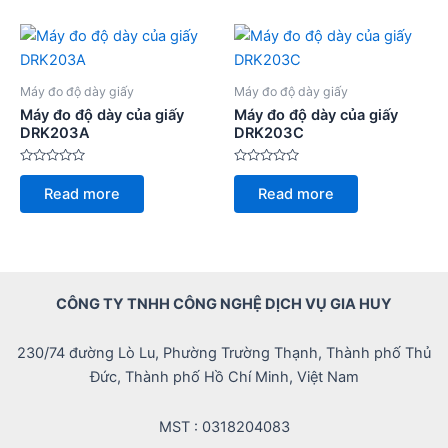
Máy đo độ dày giấy
Máy đo độ dày giấy
Máy đo độ dày của giấy
Máy đo độ dày của giấy
DRK203A
DRK203C
Rated
Rated
0
0
Read more
Read more
out
out
of
of
5
5
CÔNG TY TNHH CÔNG NGHỆ DỊCH VỤ GIA HUY
230/74 đường Lò Lu, Phường Trường Thạnh, Thành phố Thủ
Đức, Thành phố Hồ Chí Minh, Việt Nam
MST : 0318204083