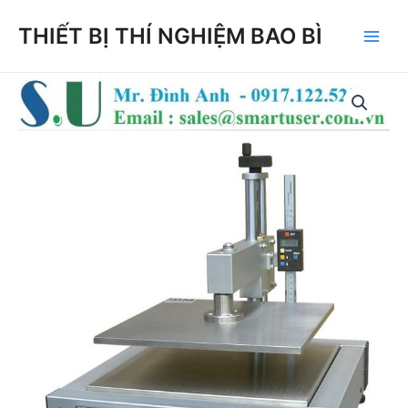
Skip
THIẾT BỊ THÍ NGHIỆM BAO BÌ
to
Main
content
Men