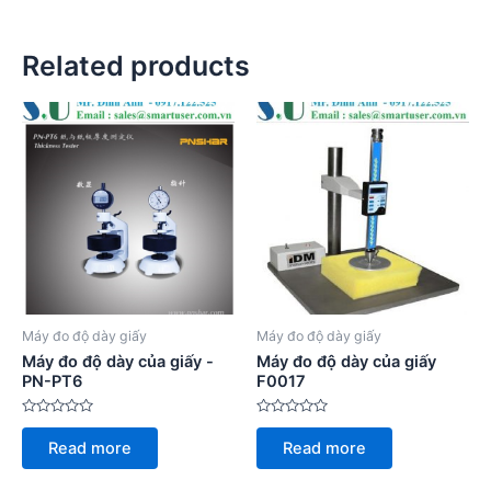
Related products
Máy đo độ dày giấy
Máy đo độ dày giấy
Máy đo độ dày của giấy -
Máy đo độ dày của giấy
PN-PT6
F0017
Rated
Rated
0
0
Read more
Read more
out
out
of
of
5
5