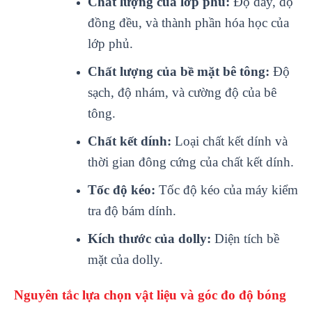
Chất lượng của lớp phủ:
Độ dày, độ
đồng đều, và thành phần hóa học của
lớp phủ.
Chất lượng của bề mặt bê tông:
Độ
sạch, độ nhám, và cường độ của bê
tông.
Chất kết dính:
Loại chất kết dính và
thời gian đông cứng của chất kết dính.
Tốc độ kéo:
Tốc độ kéo của máy kiểm
tra độ bám dính.
Kích thước của dolly:
Diện tích bề
mặt của dolly.
Nguyên t
ắc lựa chọn vật liệu v
à góc đo đ
ộ b
óng