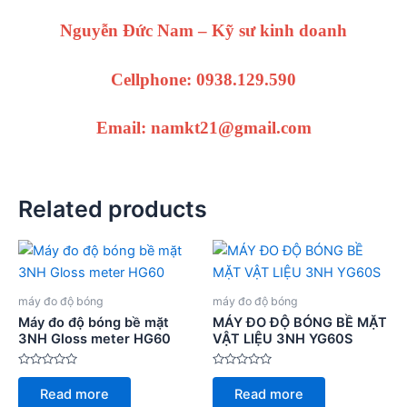
Nguyễn Đức Nam – Kỹ sư kinh doanh
Cellphone: 0938.129.590
Email: namkt21@gmail.com
Related products
máy đo độ bóng
máy đo độ bóng
Máy đo độ bóng bề mặt
MÁY ĐO ĐỘ BÓNG BỀ MẶT
3NH Gloss meter HG60
VẬT LIỆU 3NH YG60S
Rated
Rated
0
0
Read more
Read more
out
out