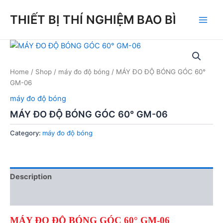
Skip
THIẾT BỊ THÍ NGHIỆM BAO BÌ
to
Main
content
Men
Home
/
Shop
/
máy đo độ bóng
/ MÁY ĐO ĐỘ BÓNG GÓC 60°
GM-06
máy đo độ bóng
MÁY ĐO ĐỘ BÓNG GÓC 60° GM-06
Category:
máy đo độ bóng
Description
Reviews (0)
MÁY ĐO ĐỘ BÓNG GÓC 60° GM-06