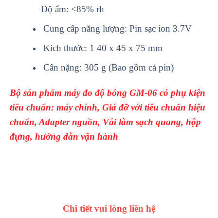
Độ ẩm: <85% rh
Cung cấp năng lượng: Pin sạc ion 3.7V
Kích thước: 1 40 x 45 x 75 mm
Cân nặng: 305 g (Bao gồm cả pin)
B
ộ sản phẩm m
áy đo đ
ộ b
óng GM-06 có ph
ụ kiện
ti
êu chu
ẩn
: máy
ch
ính, Giá đ
ỡ với ti
êu chu
ẩn hiệu
chuẩn
, Adapter nguồn,
Vải l
àm s
ạch quang
, hộp
đựng, h
ướng dẫn vận h
ành
Chi tiết vui lòng liên hệ