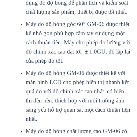
dụng
đo đ
ộ b
óng đ
ể ph
ân tích và ki
ểm so
át
ch
ất lượng sản phẩm, thiết bị được tốt nhất.
Máy đo độ bóng góc 60° GM-06 đư
ợc thiết
kế nhỏ gọn ph
ù h
ợp cầm tay sử dụng một
c
ách thu
ận tiện. M
áy cho phép đo lư
ờng với
độ ch
ính xác cao đ
ạt tới
± 1.0GU, đ
ộ lặp lại
của ph
ép đo t
ốt.
M
áy đo đ
ộ b
óng GM-06 đư
ợc thiết kế với
m
àn hình LCD cho phép hi
ển thị nhanh kết
quả đo với độ ch
ính xác cao nh
ất. c
ó hi
ển
thị đ
èn n
ền, th
ích h
ợp với m
ôi trư
ờng
ánh
sáng y
ếu hỗ trợ quan s
át m
ột c
ách thu
ận tiện
nhất.
Máy đo độ bóng chất lượng cao GM-06
c
ó