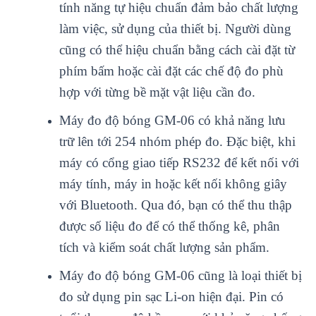
tính năng t
ự hiệu chuẩn đảm bảo chất lượng
l
àm vi
ệc, sử dụng của thiết bị. Người d
ùng
cũng có th
ể hiệu chuẩn bằng c
ách cài đ
ặt từ
ph
ím b
ấm hoặc c
ài đ
ặt c
ác ch
ế độ đo ph
ù
h
ợp với từng bề mặt vật liệu cần đo.
Máy đo độ bóng
GM-06 c
ó kh
ả năng lưu
trữ l
ên t
ới 254 nh
óm phép đo. Đ
ặc biệt, khi
m
áy có c
ổng giao tiếp RS232 để kết nối với
m
áy tính, máy in ho
ặc kết nối kh
ông giây
v
ới Bluetooth. Qua đ
ó, b
ạn c
ó th
ể thu thập
được số liệu đo để c
ó th
ể thống k
ê, phân
tích và ki
ểm so
át ch
ất lượng sản phẩm.
M
áy đo đ
ộ b
óng GM-06 cũng là lo
ại thiết bị
đo sử dụng pin sạc Li-on hiện đại. Pin c
ó