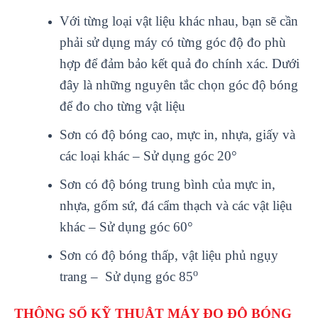
V
ới từng loại vật liệu kh
ác nhau, b
ạn sẽ cần
phải sử dụng m
áy có t
ừng g
óc đ
ộ đo ph
ù
h
ợp để đảm bảo kết quả đo ch
ính xác. Dư
ới
đ
ây là nh
ững nguy
ên t
ắc chọn g
óc đ
ộ b
óng
đ
ể đo cho từng vật liệu
Sơn c
ó đ
ộ b
óng cao, m
ực in, nhựa, giấy v
à
các lo
ại kh
ác – S
ử dụng g
óc 20°
Sơn có đ
ộ b
óng trung bình c
ủa mực in,
nhựa, gốm sứ, đ
á c
ẩm thạch v
à các v
ật liệu
kh
ác – S
ử dụng g
óc 60°
Sơn có đ
ộ b
óng th
ấp, vật liệu phủ ngụy
o
trang – Sử dụng g
óc 85
TH
ÔNG S
Ố KỸ THUẬT
MÁY ĐO ĐỘ BÓNG