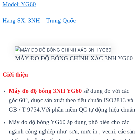
Model: YG60
Hãng SX: 3NH – Trung Quốc
MÁY ĐO ĐỘ BÓNG CHÍNH XÁC 3NH YG60
Giới thiệu
M
áy đo đ
ộ b
óng 3NH YG60
s
ử dụng đo với c
ác
góc 60°, đư
ợc sản xuất theo ti
êu chu
ẩn ISO2813 v
à
GB / T 9754.V
ới phần mềm QC tự động hiệu chuẩn
M
áy đo đ
ộ b
óng YG60 áp d
ụng phổ biến cho c
ác
ngành công nghi
ệp như sơn, mực in , vecni, c
ác s
ản