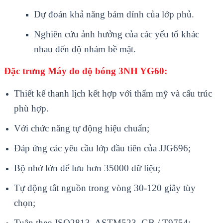
Dự đoán khả năng bám dính của lớp phủ.
Nghiên cứu ảnh hưởng của các yếu tố khác
nhau đến độ nhám bề mặt.
Đ
ặc trưng
Máy đo độ bóng 3NH YG60
:
Thiết kế thanh lịch kết hợp với thẩm mỹ v
à c
ấu tr
úc
phù h
ợp.
Với chức năng tự động hiệu chuẩn;
Đ
áp
ứng c
ác yêu c
ầu lớp đầu ti
ên c
ủa JJG696;
Bộ nhớ lớn để lưu hơn 35000 dữ liệu;
Tự động tắt nguồn trong v
òng 30-120 giây tùy
ch
ọn;
Tu
ân theo ISO2813, ASTM523, GB / T9754;