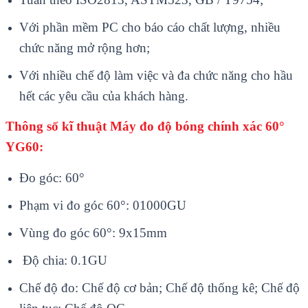
V
ới phần mềm PC cho b
áo cáo ch
ất lượng, nhiều
chức năng mở rộng hơn;
Với nhiều chế độ l
àm vi
ệc v
à đa ch
ức năng cho hầu
hết c
ác yêu c
ầu của kh
ách hàng.
Th
ông s
ố kĩ thuật
Máy đo độ bóng chính xác 60°
YG60:
Đo góc: 60°
Phạm vi đo góc 60°: 01000GU
Vùng đo góc 60°: 9x15mm
Độ chia: 0.1GU
Chế độ đo: Chế độ cơ bản; Chế độ thống kê; Chế độ