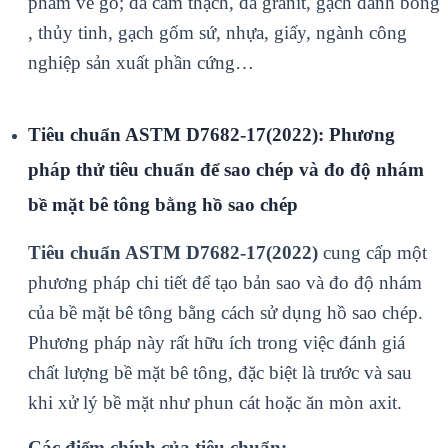
phẩm về gỗ; đ
á c
ẩm thạch, đ
á granit, g
ạch đ
ánh bóng
, th
ủy tinh, gạch gốm sứ, nhựa, giấy, ng
ành công
nghi
ệp sản xuất phần cứng…
Tiêu chuẩn ASTM D7682-17(2022): Phương
pháp thử tiêu chuẩn để sao chép và đo độ nhám
bề mặt bê tông bằng hồ sao chép
Tiêu chuẩn ASTM D7682-17(2022)
cung cấp một
phương pháp chi tiết để tạo bản sao và đo độ nhám
của bề mặt bê tông bằng cách sử dụng hồ sao chép.
Phương pháp này rất hữu ích trong việc đánh giá
chất lượng bề mặt bê tông, đặc biệt là trước và sau
khi xử lý bề mặt như phun cát hoặc ăn mòn axit.
Các điểm chính của tiêu chuẩn: