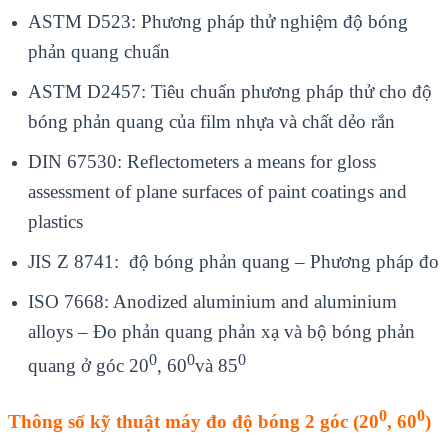
ASTM D523: Phương pháp thử nghiệm độ bóng
phản quang chuẩn
ASTM D2457: Tiêu chuẩn phương pháp thử cho độ
bóng phản quang của film nhựa và chất dẻo rắn
DIN 67530: Reflectometers a means for gloss
assessment of plane surfaces of paint coatings and
plastics
JIS Z 8741: độ bóng phản quang – Phương pháp đo
ISO 7668: Anodized aluminium and aluminium
alloys – Đo phản quang phản xạ và bộ bóng phản
0
0
0
quang ở góc 20
, 60
và 85
0
0
Thông số kỹ thuật máy đo độ bóng
2 góc
(
20
, 6
0
)