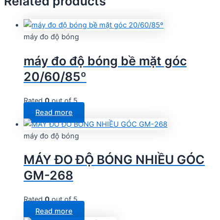
Related products
máy đo độ bóng
máy đo độ bóng bề mặt góc
20/60/85º
Rated
0
out of 5
Read more
máy đo độ bóng
MÁY ĐO ĐỘ BÓNG NHIỀU GÓC
GM-268
Rated
0
out of 5
Read more