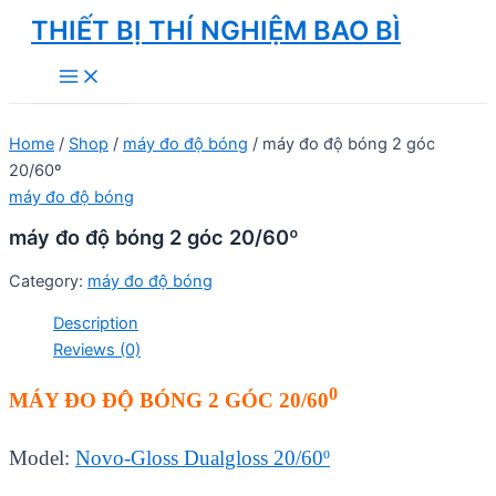
Skip
THIẾT BỊ THÍ NGHIỆM BAO BÌ
to
Main
content
Menu
Home
/
Shop
/
máy đo độ bóng
/ máy đo độ bóng 2 góc
20/60º
máy đo độ bóng
máy đo độ bóng 2 góc 20/60º
Category:
máy đo độ bóng
Description
Reviews (0)
0
MÁY ĐO ĐỘ BÓNG 2 GÓC 20/60
Model:
Novo-Gloss Dualgloss 20/60º