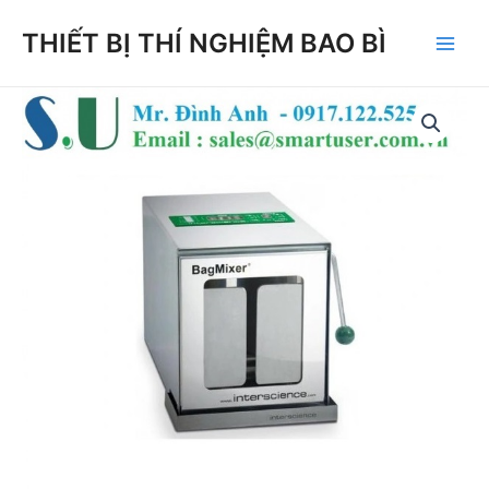
Skip
THIẾT BỊ THÍ NGHIỆM BAO BÌ
to
Main
content
Men