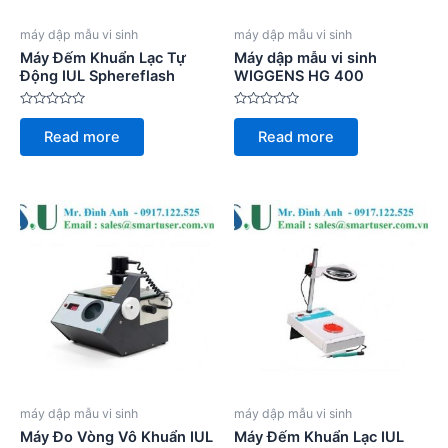
máy dập mẫu vi sinh
máy dập mẫu vi sinh
Máy Đếm Khuẩn Lạc Tự
Máy dập mẫu vi sinh
Động IUL Sphereflash
WIGGENS HG 400
Rated
Rated
0
0
Read more
Read more
out
out
of
of
5
5
máy dập mẫu vi sinh
máy dập mẫu vi sinh
Máy Đo Vòng Vô Khuẩn IUL
Máy Đếm Khuẩn Lạc IUL