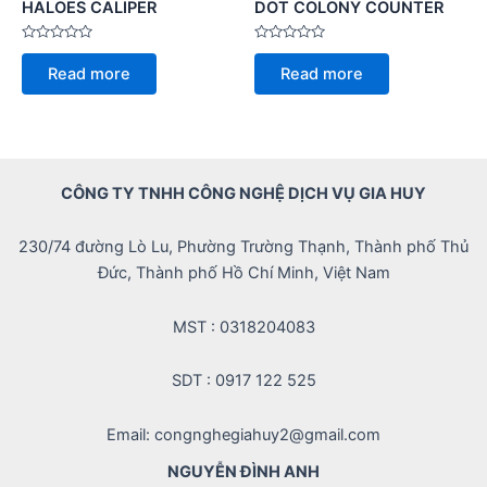
HALOES CALIPER
DOT COLONY COUNTER
Rated
Rated
0
0
Read more
Read more
out
out
of
of
5
5
CÔNG TY TNHH CÔNG NGHỆ DỊCH VỤ GIA HUY
230/74 đường Lò Lu, Phường Trường Thạnh, Thành phố Thủ
Đức, Thành phố Hồ Chí Minh, Việt Nam
MST : 0318204083
SDT : 0917 122 525
Email: congnghegiahuy2@gmail.com
NGUYỄN ĐÌNH ANH