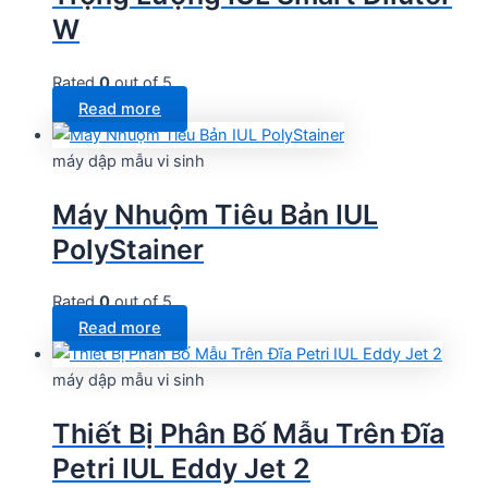
W
Rated
0
out of 5
Read more
máy dập mẫu vi sinh
Máy Nhuộm Tiêu Bản IUL
PolyStainer
Rated
0
out of 5
Read more
máy dập mẫu vi sinh
Thiết Bị Phân Bố Mẫu Trên Đĩa
Petri IUL Eddy Jet 2