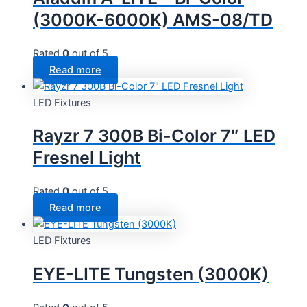
(3000K-6000K) AMS-08/TD
Rated
0
out of 5
Read more
LED Fixtures
Rayzr 7 300B Bi-Color 7″ LED
Fresnel Light
Rated
0
out of 5
Read more
LED Fixtures
EYE-LITE Tungsten (3000K)