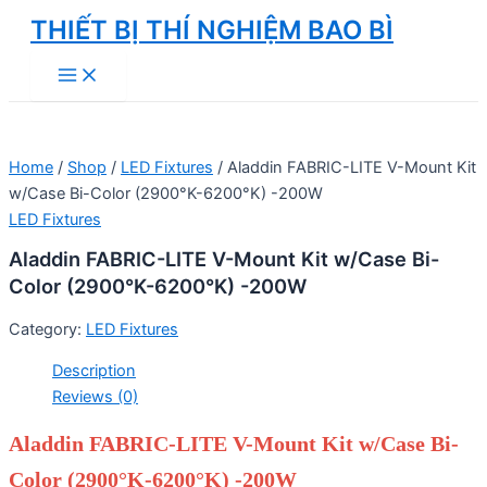
Skip
THIẾT BỊ THÍ NGHIỆM BAO BÌ
to
Main
content
Menu
Home
/
Shop
/
LED Fixtures
/ Aladdin FABRIC-LITE V-Mount Kit
w/Case Bi-Color (2900°K-6200°K) -200W
LED Fixtures
Aladdin FABRIC-LITE V-Mount Kit w/Case Bi-
Color (2900°K-6200°K) -200W
Category:
LED Fixtures
Description
Reviews (0)
Aladdin FABRIC-LITE V-Mount Kit w/Case Bi-
Color (2900°K-6200°K) -200W