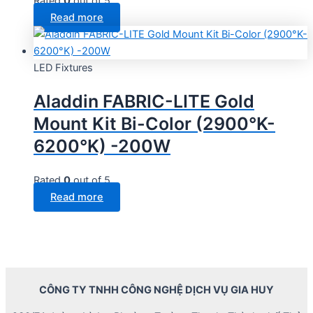
Rated
0
out of 5
Read more
LED Fixtures
Aladdin FABRIC-LITE Gold
Mount Kit Bi-Color (2900°K-
6200°K) -200W
Rated
0
out of 5
Read more
CÔNG TY TNHH CÔNG NGHỆ DỊCH VỤ GIA HUY