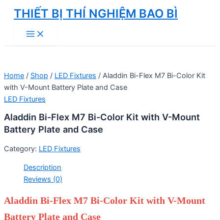
Skip
THIẾT BỊ THÍ NGHIỆM BAO BÌ
to
Main
content
Menu
Home
/
Shop
/
LED Fixtures
/ Aladdin Bi-Flex M7 Bi-Color Kit
with V-Mount Battery Plate and Case
LED Fixtures
Aladdin Bi-Flex M7 Bi-Color Kit with V-Mount
Battery Plate and Case
Category:
LED Fixtures
Description
Reviews (0)
Aladdin Bi-Flex M7 Bi-Color Kit with V-Mount
Battery Plate and Case