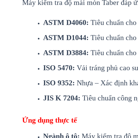
Máy kiểm tra độ mài mòn Taber đáp ứn
ASTM D4060:
Tiêu chuẩn cho 
ASTM D1044:
Tiêu chuẩn cho 
ASTM D3884:
Tiêu chuẩn cho 
ISO 5470:
Vải tráng phủ cao s
ISO 9352:
Nhựa – Xác định kh
JIS K 7204:
Tiêu chuẩn công n
Ứng dụng thực tế
Ngành ô tô:
Máy kiểm tra độ mà