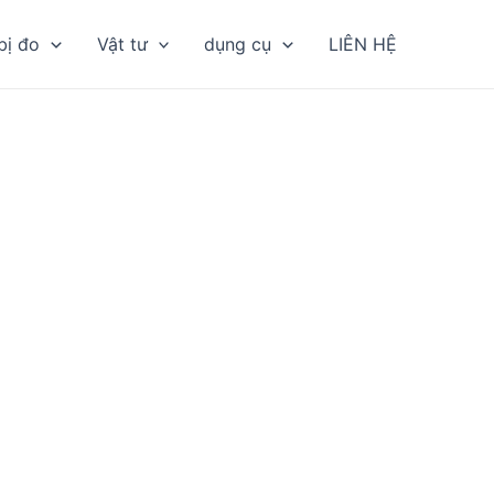
bị đo
Vật tư
dụng cụ
LIÊN HỆ