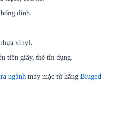
chống dính.
nhựa vinyl.
n tiền giấy, thẻ tín dụng.
 tra ngành
may mặc từ hãng
Biuged