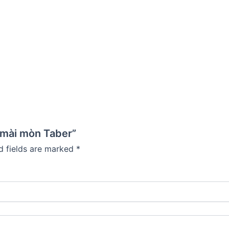
ộ mài mòn Taber”
d fields are marked
*