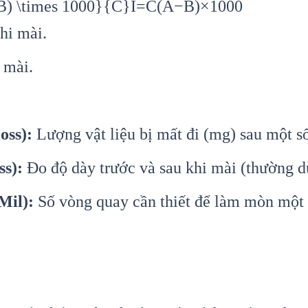
B) \times 1000}{C}
I
=
C
(
A
−
B
)
×
1000
hi mài.
 mài.
oss):
Lượng vật liệu bị mất đi (mg) sau một s
ss):
Đo độ dày trước và sau khi mài (thường d
Mil):
Số vòng quay cần thiết để làm mòn một 