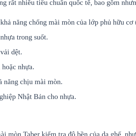
g rất nhiều tiêu chuẩn quốc tế, bao gồm nhưn
khả năng chống mài mòn của lớp phủ hữu cơ (
nhựa trong suốt.
vải dệt.
u hoặc nhựa.
ả năng chịu mài mòn.
ghiệp Nhật Bản cho nhựa.
i mòn Taber kiểm tra độ bền của da ghế, nhựa