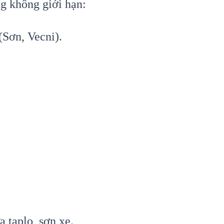
g không giới hạn:
Sơn, Vecni).
 taplo, sơn xe.