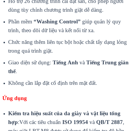
Hỗ trợ 26 chương trình cài đặt sẵn, cho phép người
dùng tùy chỉnh chương trình giặt dễ dàng.
Phần mềm
“Washing Control”
giúp quản lý quy
trình, theo dõi dữ liệu và kết nối từ xa.
Chức năng thêm liên tục bột hoặc chất tẩy dạng lỏng
trong quá trình giặt.
Giao diện sử dụng:
Tiếng Anh
và
Tiếng Trung giản
thể
.
Không cần lắp đặt cố định trên mặt đất.
Ứng dụng
Kiểm tra hiệu suất của da giày và vật liệu tổng
hợp
:Với các tiêu chuẩn
ISO 19954
và
QB/T 2887
,
máy giặt LBT-M8 được sử dụng để kiểm tra độ bền