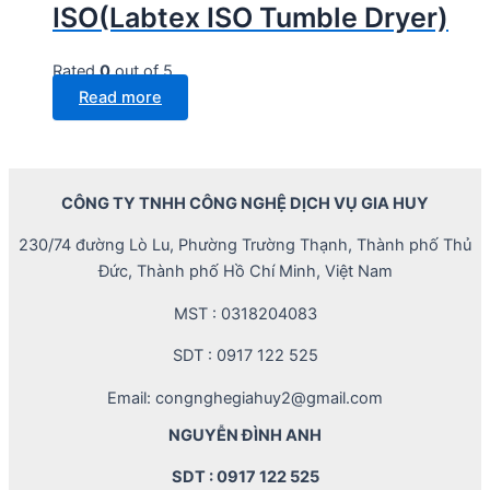
ISO(Labtex ISO Tumble Dryer)
Rated
0
out of 5
Read more
CÔNG TY TNHH CÔNG NGHỆ DỊCH VỤ GIA HUY
230/74 đường Lò Lu, Phường Trường Thạnh, Thành phố Thủ
Đức, Thành phố Hồ Chí Minh, Việt Nam
MST : 0318204083
SDT : 0917 122 525
Email: congnghegiahuy2@gmail.com
NGUYỄN ĐÌNH ANH
SDT : 0917 122 525