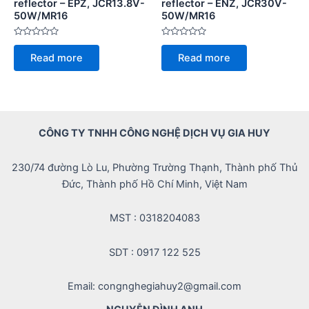
reflector – EPZ, JCR13.8V-
reflector – ENZ, JCR30V-
50W/MR16
50W/MR16
Rated
Rated
0
0
Read more
Read more
out
out
of
of
5
5
CÔNG TY TNHH CÔNG NGHỆ DỊCH VỤ GIA HUY
230/74 đường Lò Lu, Phường Trường Thạnh, Thành phố Thủ
Đức, Thành phố Hồ Chí Minh, Việt Nam
MST : 0318204083
SDT : 0917 122 525
Email: congnghegiahuy2@gmail.com