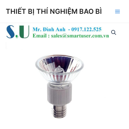
Skip
THIẾT BỊ THÍ NGHIỆM BAO BÌ
to
Main
content
Men