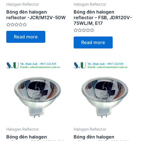
Halogen Reflector
Halogen Reflector
Bóng đèn halogen
Bóng đèn halogen
reflector -JCR/M12V-50W
reflector – FSB, JDR120V-
75WL/M, E17
Rated
0
Rated
Read more
out
0
of
Read more
out
5
of
5
Halogen Reflector
Halogen Reflector
Bóng đèn halogen
Bóng đèn halogen