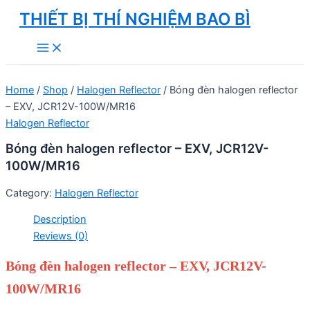
Skip
THIẾT BỊ THÍ NGHIỆM BAO BÌ
to
Main
content
Menu
Home
/
Shop
/
Halogen Reflector
/ Bóng đèn halogen reflector
– EXV, JCR12V-100W/MR16
Halogen Reflector
Bóng đèn halogen reflector – EXV, JCR12V-
100W/MR16
Category:
Halogen Reflector
Description
Reviews (0)
Bóng đèn halogen reflector – EXV, JCR12V-
100W/MR16