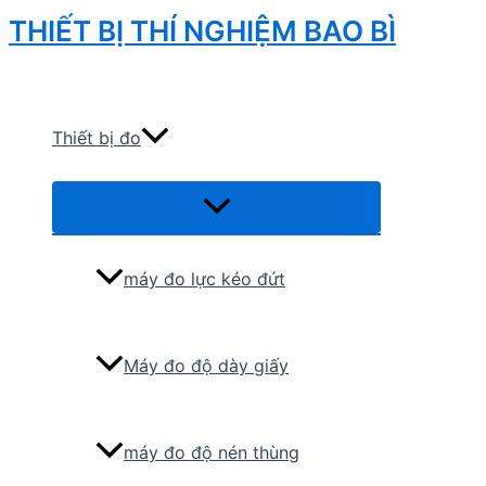
Skip
THIẾT BỊ THÍ NGHIỆM BAO BÌ
to
Search
content
Thiết bị đo
Menu
Toggle
máy đo lực kéo đứt
Máy đo độ dày giấy
máy đo độ nén thùng