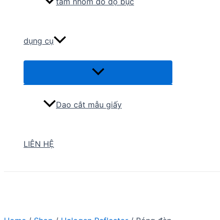
tấm nhôm đo độ bục
dụng cụ
Menu
Toggle
Dao cắt mẫu giấy
LIÊN HỆ