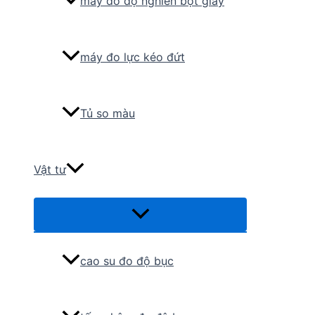
máy đo độ nghiền bột giấy
máy đo lực kéo đứt
Tủ so màu
Vật tư
Menu
Toggle
cao su đo độ bục