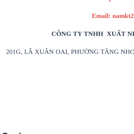
Email: namkt
CÔNG TY TNHH XUẤT N
201G, LÃ XUÂN OAI, PHƯỜNG TĂNG NHƠN