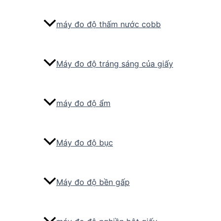
máy đo độ thấm nước cobb
Máy đo độ tráng sáng của giấy
máy đo độ ẩm
Máy đo độ bục
Máy đo độ bền gấp