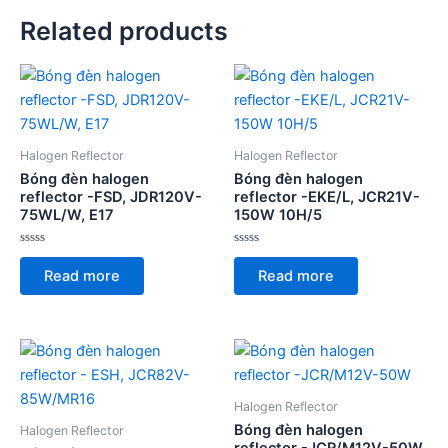
Related products
Halogen Reflector
Halogen Reflector
Bóng đèn halogen
Bóng đèn halogen
reflector -FSD, JDR120V-
reflector -EKE/L, JCR21V-
75WL/W, E17
150W 10H/5
Rated
Rated
0
0
Read more
Read more
out
out
of
of
5
5
Halogen Reflector
Bóng đèn halogen
Halogen Reflector