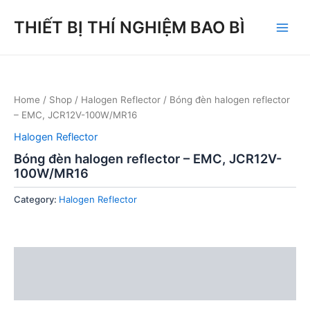
Skip
THIẾT BỊ THÍ NGHIỆM BAO BÌ
to
Main
content
Men
Home
/
Shop
/
Halogen Reflector
/ Bóng đèn halogen reflector
– EMC, JCR12V-100W/MR16
Halogen Reflector
Bóng đèn halogen reflector – EMC, JCR12V-
100W/MR16
Category:
Halogen Reflector
Description
Reviews (0)