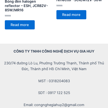
reflector -JCR/M12V-50W
Bóng đèn halogen
reflector – ESH, JCR82V-
85W/MR16
Rated
0
Read more
out
of
Rated
5
0
Read more
out
of
5
CÔNG TY TNHH CÔNG NGHỆ DỊCH VỤ GIA HUY
230/74 đường Lò Lu, Phường Trường Thạnh, Thành phố Thủ
Đức, Thành phố Hồ Chí Minh, Việt Nam
MST : 0318204083
SDT : 0917 122 525
Email: congnghegiahuy2@gmail.com