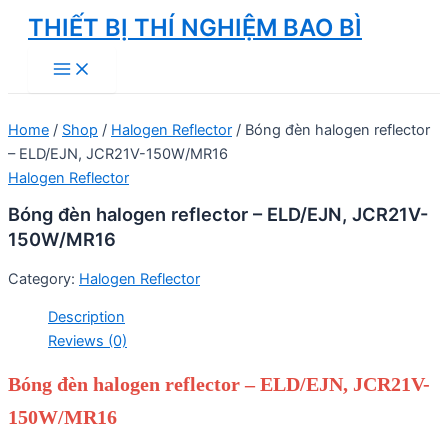
Skip
THIẾT BỊ THÍ NGHIỆM BAO BÌ
to
Main
content
Menu
Home
/
Shop
/
Halogen Reflector
/ Bóng đèn halogen reflector
– ELD/EJN, JCR21V-150W/MR16
Halogen Reflector
Bóng đèn halogen reflector – ELD/EJN, JCR21V-
150W/MR16
Category:
Halogen Reflector
Description
Reviews (0)
Bóng đèn halogen reflector – ELD/EJN, JCR21V-
150W/MR16