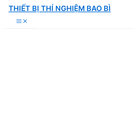
Skip
THIẾT BỊ THÍ NGHIỆM BAO BÌ
to
Main
content
Menu