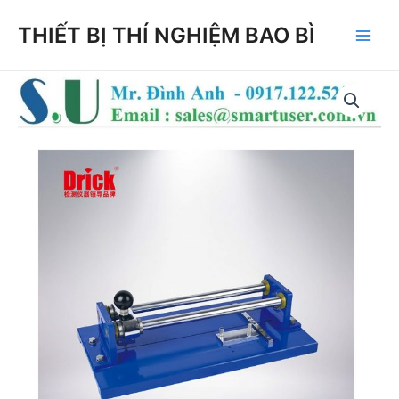
Skip
THIẾT BỊ THÍ NGHIỆM BAO BÌ
to
Main
content
Men