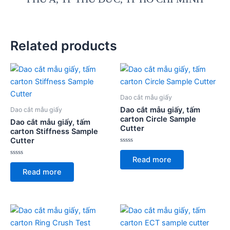
Related products
Dao cắt mẫu giấy
Dao cắt mẫu giấy, tấm
Dao cắt mẫu giấy
carton Circle Sample
Dao cắt mẫu giấy, tấm
Cutter
carton Stiffness Sample
Cutter
Rated
0
Read more
Rated
out
0
of
Read more
out
5
of
5