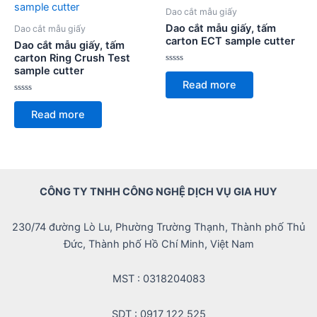
Dao cắt mẫu giấy
Dao cắt mẫu giấy, tấm
Dao cắt mẫu giấy
carton ECT sample cutter
Dao cắt mẫu giấy, tấm
carton Ring Crush Test
sample cutter
Rated
0
Read more
out
of
Rated
5
0
Read more
out
of
5
CÔNG TY TNHH CÔNG NGHỆ DỊCH VỤ GIA HUY
230/74 đường Lò Lu, Phường Trường Thạnh, Thành phố Thủ
Đức, Thành phố Hồ Chí Minh, Việt Nam
MST : 0318204083
SDT : 0917 122 525