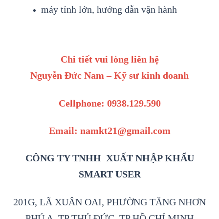
máy tính lớn, hướng dẫn vận hành
Chi tiết vui lòng liên hệ
Nguyễn Đức Nam – Kỹ sư kinh doanh
Cellphone: 0938.129.590
Email: namkt21@gmail.com
CÔNG TY TNHH XUẤT NHẬP KHẨU
SMART USER
201G, LÃ XUÂN OAI, PHƯỜNG TĂNG NHƠN
PHÚ A, TP THỦ ĐỨC, TP HỒ CHÍ MINH