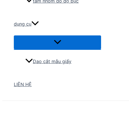
tấm nhôm đo độ bục
dụng cụ
Menu
Toggle
Dao cắt mẫu giấy
LIÊN HỆ