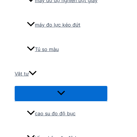
máy đo độ nghiền bột giấy
máy đo lực kéo đứt
Tủ so màu
Vật tư
Menu
Toggle
cao su đo độ bục