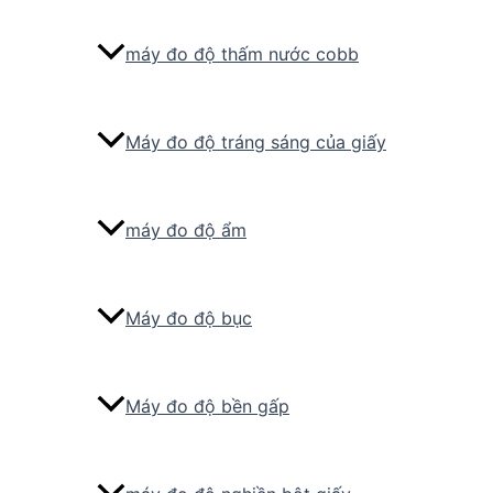
máy đo độ thấm nước cobb
Máy đo độ tráng sáng của giấy
máy đo độ ẩm
Máy đo độ bục
Máy đo độ bền gấp