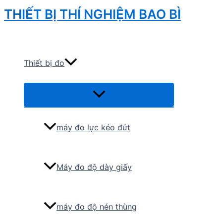
Skip
THIẾT BỊ THÍ NGHIỆM BAO BÌ
to
Search
content
Thiết bị đo
Menu
Toggle
máy đo lực kéo đứt
Máy đo độ dày giấy
máy đo độ nén thùng