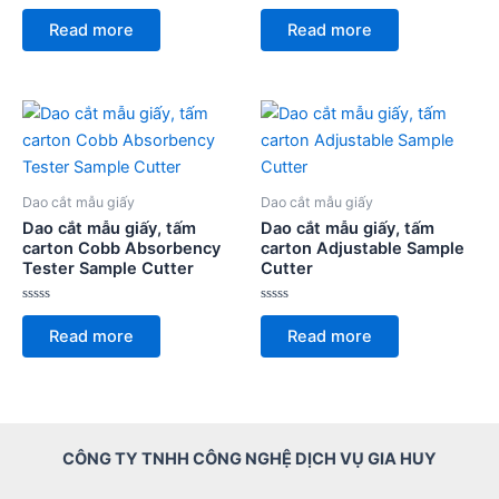
Rated
Rated
0
0
Read more
Read more
out
out
of
of
5
5
Dao cắt mẫu giấy
Dao cắt mẫu giấy
Dao cắt mẫu giấy, tấm
Dao cắt mẫu giấy, tấm
carton Cobb Absorbency
carton Adjustable Sample
Tester Sample Cutter
Cutter
Rated
Rated
0
0
Read more
Read more
out
out
of
of
5
5
CÔNG TY TNHH CÔNG NGHỆ DỊCH VỤ GIA HUY