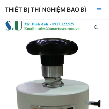
Skip
THIẾT BỊ THÍ NGHIỆM BAO BÌ
to
Main
content
Men