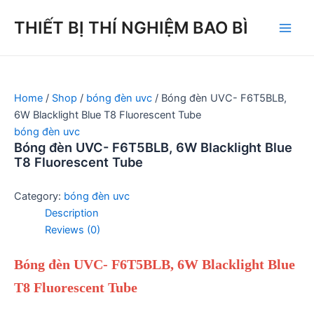
Skip
THIẾT BỊ THÍ NGHIỆM BAO BÌ
to
Main
content
Men
Home
/
Shop
/
bóng đèn uvc
/ Bóng đèn UVC- F6T5BLB,
6W Blacklight Blue T8 Fluorescent Tube
bóng đèn uvc
Bóng đèn UVC- F6T5BLB, 6W Blacklight Blue
T8 Fluorescent Tube
Category:
bóng đèn uvc
Description
Reviews (0)
Bóng đèn UVC- F6T5BLB, 6W Blacklight Blue
T8 Fluorescent Tube