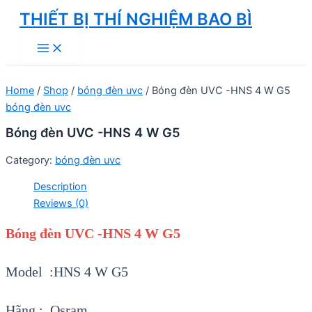
Skip
THIẾT BỊ THÍ NGHIỆM BAO BÌ
to
Main
content
Menu
Home
/
Shop
/
bóng đèn uvc
/ Bóng đèn UVC -HNS 4 W G5
bóng đèn uvc
Bóng đèn UVC -HNS 4 W G5
Category:
bóng đèn uvc
Description
Reviews (0)
Bóng đèn UVC -HNS 4 W G5
Model :HNS 4 W G5
Hãng : Osram