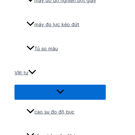
máy đo độ nghiền bột giấy
máy đo lực kéo đứt
Tủ so màu
Vật tư
Menu
Toggle
cao su đo độ bục