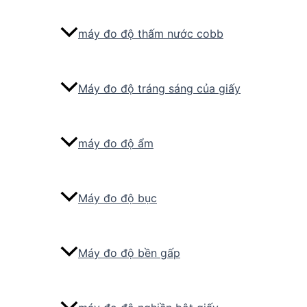
máy đo độ thấm nước cobb
Máy đo độ tráng sáng của giấy
máy đo độ ẩm
Máy đo độ bục
Máy đo độ bền gấp