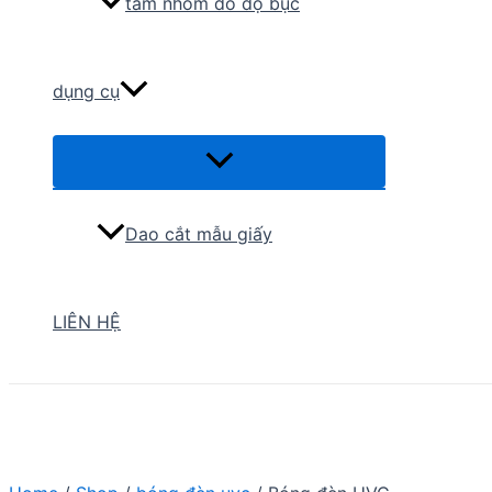
tấm nhôm đo độ bục
dụng cụ
Menu
Toggle
Dao cắt mẫu giấy
LIÊN HỆ