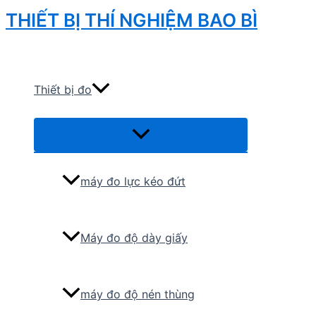
Skip
THIẾT BỊ THÍ NGHIỆM BAO BÌ
to
Search
content
Thiết bị đo
Menu
Toggle
máy đo lực kéo đứt
Máy đo độ dày giấy
máy đo độ nén thùng