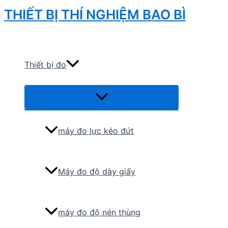
Skip
THIẾT BỊ THÍ NGHIỆM BAO BÌ
to
Search
content
Thiết bị đo
Menu
Toggle
máy đo lực kéo đứt
Máy đo độ dày giấy
máy đo độ nén thùng