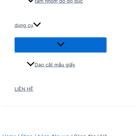
tấm nhôm đo độ bục
dụng cụ
Menu
Toggle
Dao cắt mẫu giấy
LIÊN HỆ