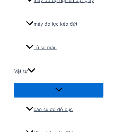
máy đo độ nghiền bột giấy
máy đo lực kéo đứt
Tủ so màu
Vật tư
Menu
Toggle
cao su đo độ bục