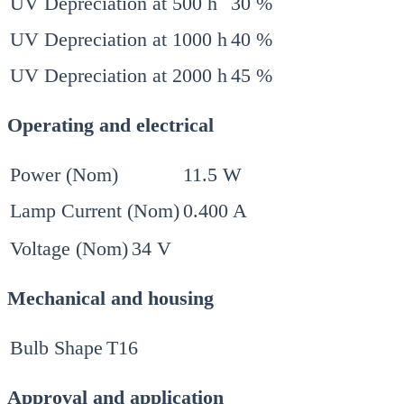
UV Depreciation at 500 h
30 %
UV Depreciation at 1000 h
40 %
UV Depreciation at 2000 h
45 %
Operating and electrical
Power (Nom)
11.5 W
Lamp Current (Nom)
0.400 A
Voltage (Nom)
34 V
Mechanical and housing
Bulb Shape
T16
Approval and application