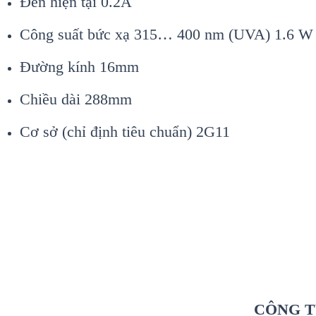
Đèn hiện tại 0.2A
Công suất bức xạ 315… 400 nm (UVA) 1.6 W
Đường kính 16mm
Chiều dài 288mm
Cơ sở (chỉ định tiêu chuẩn) 2G11
CÔNG T