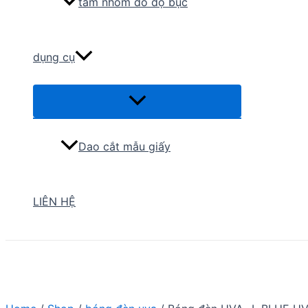
tấm nhôm đo độ bục
dụng cụ
Menu
Toggle
Dao cắt mẫu giấy
LIÊN HỆ