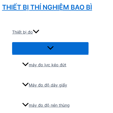
Skip
THIẾT BỊ THÍ NGHIỆM BAO BÌ
to
Search
content
Thiết bị đo
Menu
Toggle
máy đo lực kéo đứt
Máy đo độ dày giấy
máy đo độ nén thùng