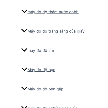
máy đo độ thấm nước cobb
Máy đo độ tráng sáng của giấy
máy đo độ ẩm
Máy đo độ bục
Máy đo độ bền gấp