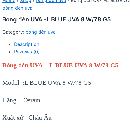
Home
/
Shop
/
bóng đèn uva
/ Bóng đèn UVA -L BLUE U
bóng đèn uva
Bóng đèn UVA -L BLUE UVA 8 W/78 G5
Category:
bóng đèn uva
Description
Reviews (0)
Bóng đèn UVA – L BLUE UVA 8 W/78 G5
Model :L BLUE UVA 8 W/78 G5
Hãng : Osram
Xuất xứ : Châu Âu