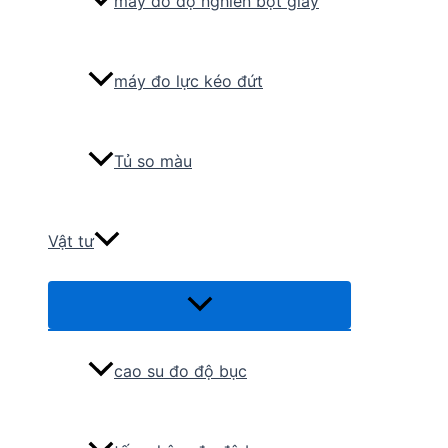
máy đo độ nghiền bột giấy
máy đo lực kéo đứt
Tủ so màu
Vật tư
Menu
Toggle
cao su đo độ bục