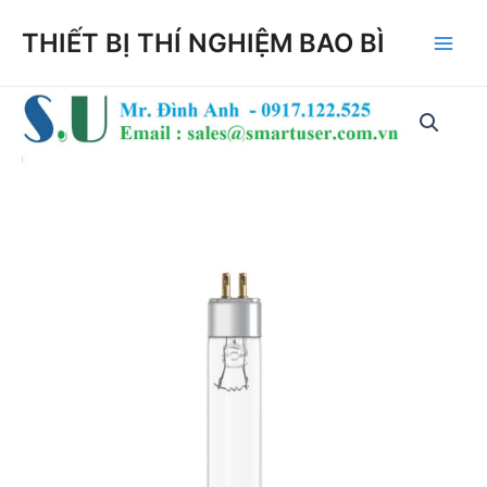
Skip
THIẾT BỊ THÍ NGHIỆM BAO BÌ
to
Main
content
Men