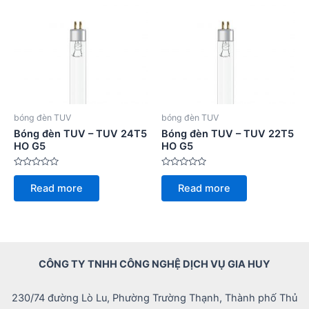
bóng đèn TUV
bóng đèn TUV
Bóng đèn TUV – TUV 24T5
Bóng đèn TUV – TUV 22T5
HO G5
HO G5
Rated
Rated
0
0
Read more
Read more
out
out
of
of
5
5
CÔNG TY TNHH CÔNG NGHỆ DỊCH VỤ GIA HUY
230/74 đường Lò Lu, Phường Trường Thạnh, Thành phố Thủ