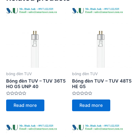
bóng đèn TUV
bóng đèn TUV
Bóng đèn TUV – TUV 36T5
Bóng đèn TUV – TUV 48T5
HO G5 UNP 40
HE G5
Rated
Rated
0
0
Read more
Read more
out
out
of
of
5
5