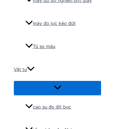
máy đo độ nghiền bột giấy
máy đo lực kéo đứt
Tủ so màu
Vật tư
Menu
Toggle
cao su đo độ bục