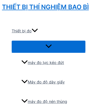
Skip
THIẾT BỊ THÍ NGHIỆM BAO BÌ
to
Search
content
Thiết bị đo
Menu
Toggle
máy đo lực kéo đứt
Máy đo độ dày giấy
máy đo độ nén thùng