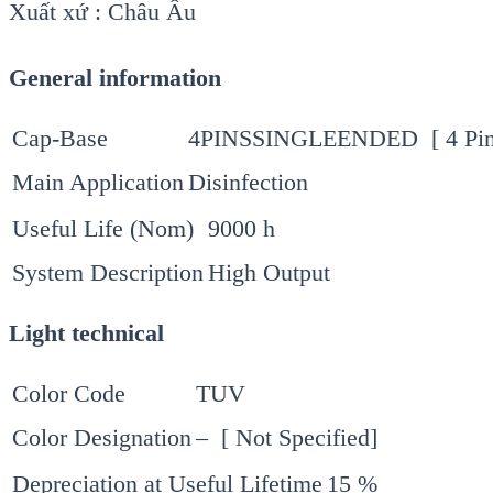
Xuất xứ : Châu Âu
General information
Cap-Base
4PINSSINGLEENDED [ 4 Pins
Main Application
Disinfection
Useful Life (Nom)
9000 h
System Description
High Output
Light technical
Color Code
TUV
Color Designation
– [ Not Specified]
Depreciation at Useful Lifetime
15 %