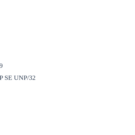
9
P SE UNP/32