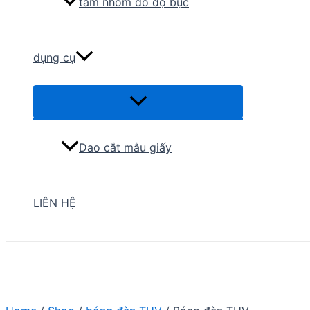
tấm nhôm đo độ bục
dụng cụ
Menu
Toggle
Dao cắt mẫu giấy
LIÊN HỆ