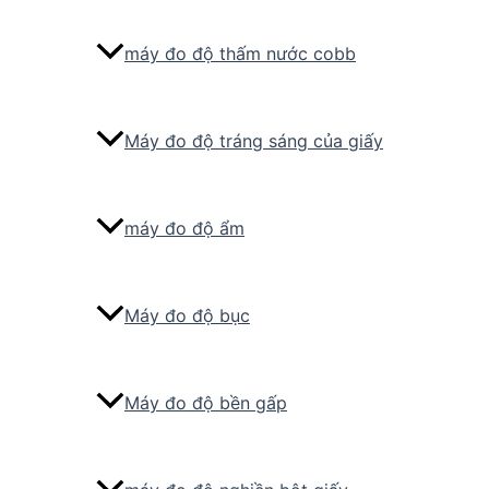
máy đo độ thấm nước cobb
Máy đo độ tráng sáng của giấy
máy đo độ ẩm
Máy đo độ bục
Máy đo độ bền gấp