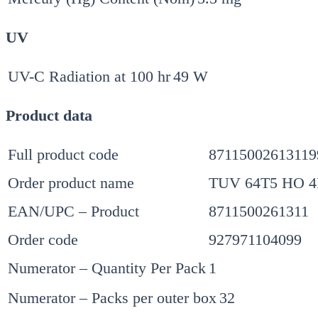
UV
UV-C Radiation at 100 hr
49 W
Product data
Full product code
87115002613119
Order product name
TUV 64T5 HO 4
EAN/UPC – Product
8711500261311
Order code
927971104099
Numerator – Quantity Per Pack
1
Numerator – Packs per outer box
32