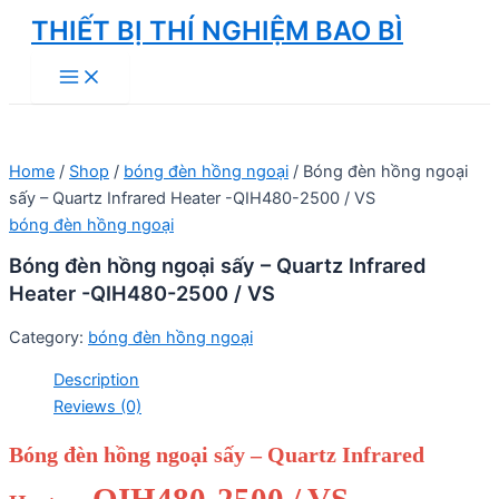
Skip
THIẾT BỊ THÍ NGHIỆM BAO BÌ
to
Main
content
Menu
Home
/
Shop
/
bóng đèn hồng ngoại
/ Bóng đèn hồng ngoại
sấy – Quartz Infrared Heater -QIH480-2500 / VS
bóng đèn hồng ngoại
Bóng đèn hồng ngoại sấy – Quartz Infrared
Heater -QIH480-2500 / VS
Category:
bóng đèn hồng ngoại
Description
Reviews (0)
Bóng đèn hồng ngoại sấy – Quartz Infrared