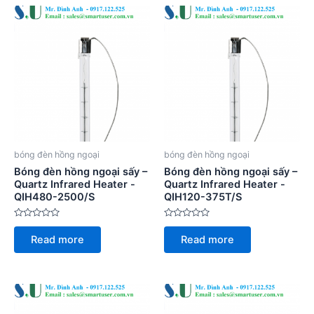
bóng đèn hồng ngoại
bóng đèn hồng ngoại
Bóng đèn hồng ngoại sấy –
Bóng đèn hồng ngoại sấy –
Quartz Infrared Heater -
Quartz Infrared Heater -
QIH480-2500/S
QIH120-375T/S
Rated
Rated
0
0
Read more
Read more
out
out
of
of
5
5