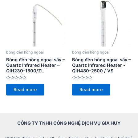
bóng đèn hồng ngoại
bóng đèn hồng ngoại
Bóng đèn hồng ngoại sấy –
Bóng đèn hồng ngoại sấy –
Quartz Infrared Heater –
Quartz Infrared Heater -
QIH230-1500/ZL
QIH480-2500 / VS
Rated
Rated
0
0
Read more
Read more
out
out
of
of
5
5
CÔNG TY TNHH CÔNG NGHỆ DỊCH VỤ GIA HUY