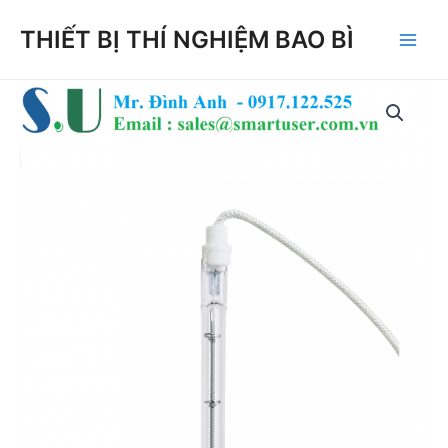
Skip
THIẾT BỊ THÍ NGHIỆM BAO BÌ
to
Main
content
Men