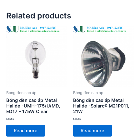
Related products
Bóng đèn cao áp
Bóng đèn cao áp
Bóng đèn cao áp Metal
Bóng đèn cao áp Metal
Halide -UMH-175/U/MD,
Halide -Solarc® M21P011,
ED17 – 175W Clear
21W
Rated
Rated
0
0
Read more
Read more
out
out
of
of
5
5