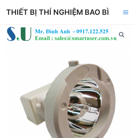
Skip
THIẾT BỊ THÍ NGHIỆM BAO BÌ
to
Main
content
Men