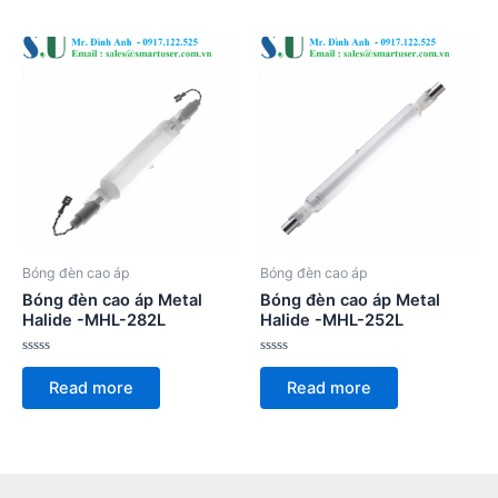
Bóng đèn cao áp
Bóng đèn cao áp
Bóng đèn cao áp Metal
Bóng đèn cao áp Metal
Halide -MHL-282L
Halide -MHL-252L
Rated
Rated
0
0
Read more
Read more
out
out
of
of
5
5