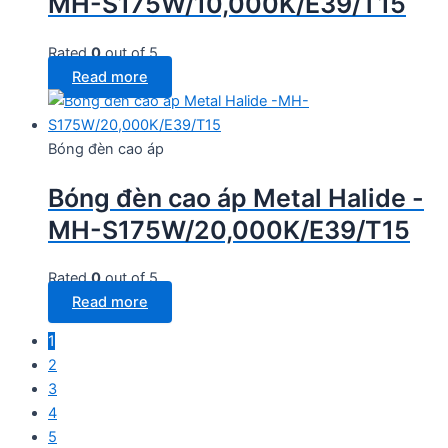
MH-S175W/10,000K/E39/T15
Rated
0
out of 5
Read more
Bóng đèn cao áp
Bóng đèn cao áp Metal Halide -
MH-S175W/20,000K/E39/T15
Rated
0
out of 5
Read more
1
2
3
4
5