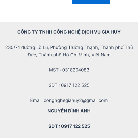
5
of
5
CÔNG TY TNHH CÔNG NGHỆ DỊCH VỤ GIA HUY
230/74 đường Lò Lu, Phường Trường Thạnh, Thành phố Thủ
Đức, Thành phố Hồ Chí Minh, Việt Nam
MST : 0318204083
SDT : 0917 122 525
Email: congnghegiahuy2@gmail.com
NGUYỄN ĐÌNH ANH
SDT : 0917 122 525