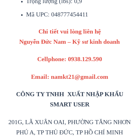
Trọng lượng (lbs): 0,9
Mã UPC: 048777454411
Chi tiết vui lòng liên hệ
Nguyễn Đức Nam – Kỹ sư kinh doanh
Cellphone: 0938.129.590
Email: namkt21@gmail.com
CÔNG TY TNHH XUẤT NHẬP KHẨU
SMART USER
201G, LÃ XUÂN OAI, PHƯỜNG TĂNG NHƠN
PHÚ A, TP THỦ ĐỨC, TP HỒ CHÍ MINH