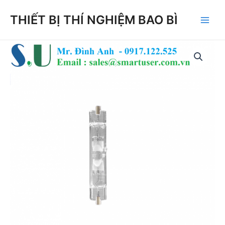
Skip
THIẾT BỊ THÍ NGHIỆM BAO BÌ
to
Main
content
Men