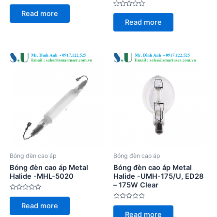
Rated
0
Rated
Read more
out
0
of
Read more
out
5
of
5
Bóng đèn cao áp
Bóng đèn cao áp
Bóng đèn cao áp Metal
Bóng đèn cao áp Metal
Halide -MHL-5020
Halide -UMH-175/U, ED28
– 175W Clear
Rated
0
Rated
Read more
out
0
of
Read more
out