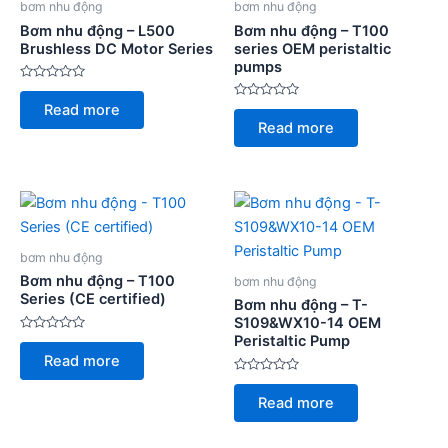
bơm nhu động
bơm nhu động
Bơm nhu động – L500
Bơm nhu động – T100
Brushless DC Motor Series
series OEM peristaltic
pumps
Rated
0
Rated
Read more
out
0
of
Read more
out
5
of
5
bơm nhu động
Bơm nhu động – T100
bơm nhu động
Series (CE certified)
Bơm nhu động – T-
S109&WX10-14 OEM
Peristaltic Pump
Rated
0
Read more
out
of
Rated
5
0
Read more
out
of
5