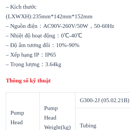
– Kích thước
(LXWXH):235mm*142mm*152mm
– Nguồn điện：AC90V-260V/50W，50-60Hz
– Nhiệt độ hoạt động：0℃-40℃
– Độ ẩm tương đối：10%-90%
– Xếp hạng IP：IP65
– Trọng lượng：3.64kg
Thông số kỹ thuật
G300-2J (05.02.21B)
Pump
Pump
Head
Head
Tubing
Weight(kg)