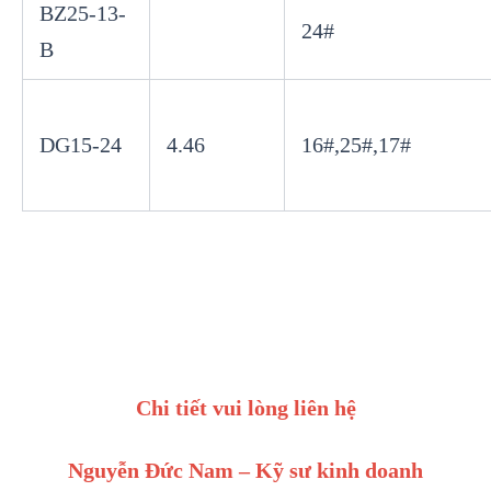
BZ25-13-
24#
B
DG15-24
4.46
16#,25#,17#
Chi tiết vui lòng liên hệ
Nguyễn Đức Nam – Kỹ sư kinh doanh