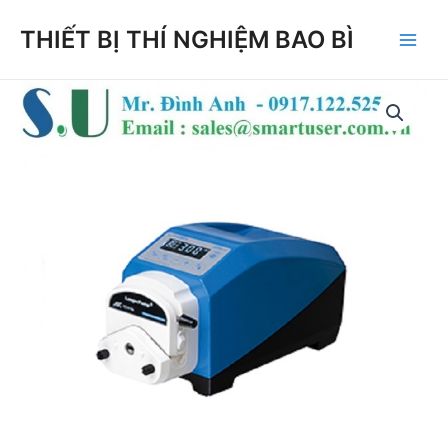
Skip
THIẾT BỊ THÍ NGHIỆM BAO BÌ
to
Main
content
Men