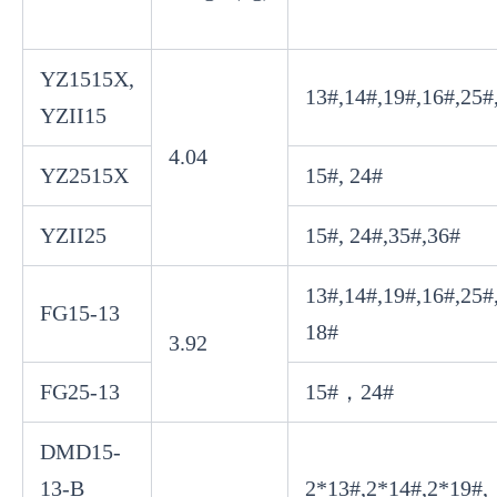
YZ1515X,
13#,14#,19#,16#,25#
YZII15
4.04
YZ2515X
15#, 24#
YZII25
15#, 24#,35#,36#
13#,14#,19#,16#,25
FG15-13
18#
3.92
FG25-13
15#，24#
DMD15-
13-B
2*13#,2*14#,2*19#,