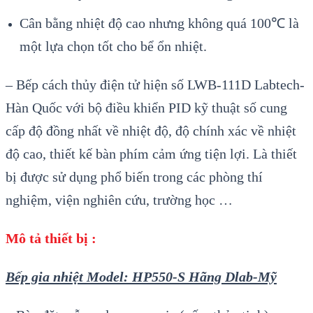
Cân bằng nhiệt độ cao nhưng không quá 100℃ là
một lựa chọn tốt cho bể ổn nhiệt.
–
Bếp c
ách th
ủy điện tử hiện số LWB-111D Labtech-
H
àn Qu
ốc với bộ điều khiển PID kỹ thuật số cung
cấp độ đồng nhất về nhiệt độ, độ ch
ính xác v
ề nhiệt
độ cao, thiết kế b
àn phím c
ảm ứng tiện lợi. L
à thi
ết
bị được sử dụng phổ biến trong c
ác phòng thí
nghi
ệm, viện nghi
ên c
ứu, trường học …
Mô tả thiết bị :
Bếp gia nhiệt Model: HP550-S Hãng Dlab-Mỹ