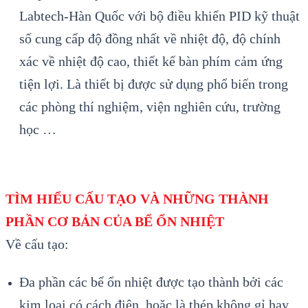
Labtech-H
àn Qu
ốc với bộ điều khiển PID kỹ thuật
số cung cấp độ đồng nhất về nhiệt độ, độ ch
ính
xác v
ề nhiệt độ cao, thiết kế b
àn phím c
ảm ứng
tiện lợi. L
à thi
ết bị được sử dụng phổ biến trong
c
ác phòng thí nghi
ệm, viện nghi
ên c
ứu, trường
học …
TÌM HIỂU CẤU TẠO VÀ NHỮNG THÀNH
PHẦN CƠ BẢN CỦA BỂ ỔN NHIỆT
Về cấu tạo:
Đa phần các bể ổn nhiệt được tạo thành bởi các
kim loại có cách điện, hoặc là thép không gỉ hay