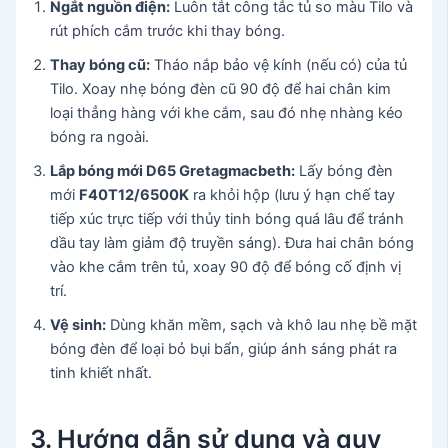
Ngắt nguồn điện:
Luôn tắt công tắc tủ so màu Tilo và
rút phích cắm trước khi thay bóng.
Thay bóng cũ:
Tháo nắp bảo vệ kính (nếu có) của tủ
Tilo. Xoay nhẹ bóng đèn cũ 90 độ để hai chân kim
loại thẳng hàng với khe cắm, sau đó nhẹ nhàng kéo
bóng ra ngoài.
Lắp bóng mới D65 Gretagmacbeth:
Lấy bóng đèn
mới
F40T12/6500K
ra khỏi hộp (lưu ý hạn chế tay
tiếp xúc trực tiếp với thủy tinh bóng quá lâu để tránh
dầu tay làm giảm độ truyền sáng). Đưa hai chân bóng
vào khe cắm trên tủ, xoay 90 độ để bóng cố định vị
trí.
Vệ sinh:
Dùng khăn mềm, sạch và khô lau nhẹ bề mặt
bóng đèn để loại bỏ bụi bẩn, giúp ánh sáng phát ra
tinh khiết nhất.
3. Hướng dẫn sử dụng và quy