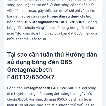
sống còn. Một sai số nhỏ về ánh sáng có thể dẫn đến
việc đánh sai màu, gây thiệt hại lớn về chi phí và uy tín.
Bài viết này sẽ cung cấp
Hướng dẫn sử dụng
chi tiết
bóng đèn
D65 Gretagmacbeth F40T12/6500K
– dòng
bóng đèn “chuẩn vàng” được sử dụng trong các tủ so
màu
Tilo
, giúp doanh nghiệp của bạn đạt được hiệu quả
kiểm soát màu sắc tối ưu.
Tại sao cần tuân thủ Hướng dẫn
sử dụng bóng đèn D65
Gretagmacbeth
F40T12/6500K?
Bóng đèn
Gretagmacbeth F40T12/6500K
là loại bóng
đèn huỳnh quang mô phỏng ánh sáng ban ngày tiêu
chuẩn (D65). Với nhiệt độ màu 6500K và chỉ số hoàn
màu (CRI) rất cao, đây là thiết bị không thể thiếu để so