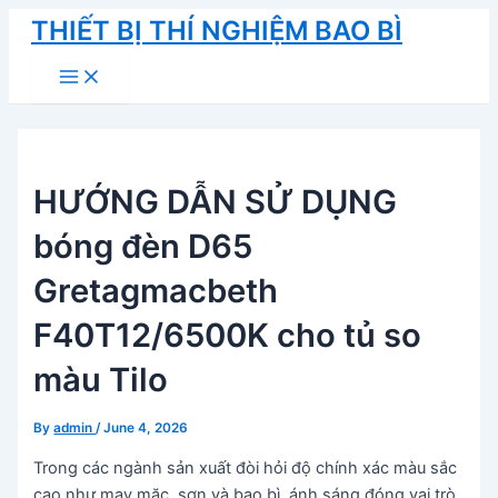
Skip
THIẾT BỊ THÍ NGHIỆM BAO BÌ
to
Main
content
Menu
HƯỚNG DẪN SỬ DỤNG
bóng đèn D65
Gretagmacbeth
F40T12/6500K cho tủ so
màu Tilo
By
admin
/
June 4, 2026
Trong các ngành sản xuất đòi hỏi độ chính xác màu sắc
cao như may mặc, sơn và bao bì, ánh sáng đóng vai trò