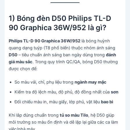
1) Bóng đèn D50 Philips TL-D
90 Graphica 36W/952 là gì?
Philips TL-D 90 Graphica 36W/952
là bóng huỳnh
quang dạng tuýp (T8 phổ biến) thuộc nhóm ánh sáng
D50
– tiêu chuẩn ánh sáng ban ngày dùng trong
đánh
giá màu sắc
. Trong quy trình QC/QA, bóng D50 thường
được chọn để:
So màu vải, chỉ, phụ liệu trong
ngành may mặc
Kiểm tra độ lệch màu, độ phủ, độ đồng nhất của
sơn
Đối chiếu màu in, màu giấy, lớp phủ, vật liệu
bao bì
Khi lắp đúng chuẩn trong
tủ so màu Tilo
, hệ D50 giúp
môi trường so màu ổn định và dễ lặp lại giữa các ca làm
việc/nhà máy.