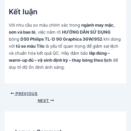
Kết luận
Với nhu cầu so màu chính xác trong
ngành may mặc,
sơn và bao bì
, việc nắm rõ
HƯỚNG DẪN SỬ DỤNG
bóng
D50 Philips TL-D 90 Graphica 36W/952
khi dùng
với
tủ so màu Tilo
là yếu tố quan trọng để giảm sai lệch
và chuẩn hóa kết quả QC. Hãy đảm bảo
lắp đúng –
warm-up đủ – vệ sinh định kỳ – thay bóng theo lịch
để
duy trì độ ổn định ánh sáng.
Post
PREVIOUS
navigation
NEXT