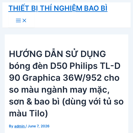
Skip
THIẾT BỊ THÍ NGHIỆM BAO BÌ
to
Main
content
Menu
HƯỚNG DẪN SỬ DỤNG
bóng đèn D50 Philips TL-D
90 Graphica 36W/952 cho
so màu ngành may mặc,
sơn & bao bì (dùng với tủ so
màu Tilo)
By
admin
/
June 7, 2026