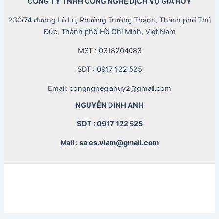
CÔNG TY TNHH CÔNG NGHỆ DỊCH VỤ GIA HUY
230/74 đường Lò Lu, Phường Trường Thạnh, Thành phố Thủ
Đức, Thành phố Hồ Chí Minh, Việt Nam
MST : 0318204083
SDT : 0917 122 525
Email: congnghegiahuy2@gmail.com
NGUYỄN ĐÌNH ANH
SDT : 0917 122 525
Mail : sales.viam@gmail.com