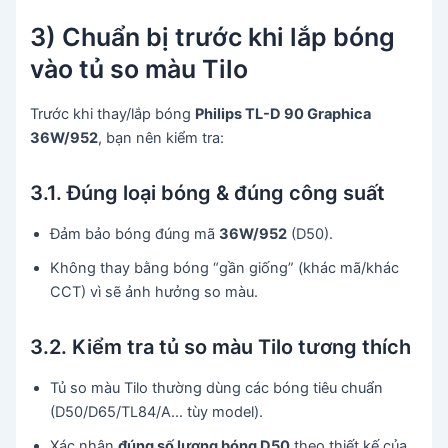
3) Chuẩn bị trước khi lắp bóng
vào tủ so màu Tilo
Trước khi thay/lắp bóng
Philips TL-D 90 Graphica
36W/952
, bạn nên kiểm tra:
3.1. Đúng loại bóng & đúng công suất
Đảm bảo bóng đúng mã
36W/952
(D50).
Không thay bằng bóng “gần giống” (khác mã/khác
CCT) vì sẽ ảnh hưởng so màu.
3.2. Kiểm tra tủ so màu Tilo tương thích
Tủ so màu Tilo thường dùng các bóng tiêu chuẩn
(D50/D65/TL84/A… tùy model).
Xác nhận
đúng số lượng bóng D50
theo thiết kế của