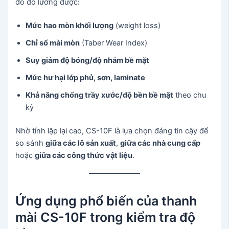
đó đo lường được:
Mức hao mòn khối lượng
(weight loss)
Chỉ số mài mòn
(Taber Wear Index)
Suy giảm độ bóng/độ nhám bề mặt
Mức hư hại lớp phủ, sơn, laminate
Khả năng chống trầy xước/độ bền bề mặt
theo chu
kỳ
Nhờ tính lặp lại cao, CS-10F là lựa chọn đáng tin cậy để
so sánh
giữa các lô sản xuất
,
giữa các nhà cung cấp
hoặc
giữa các công thức vật liệu
.
Ứng dụng phổ biến của thanh
mài CS-10F trong kiểm tra độ