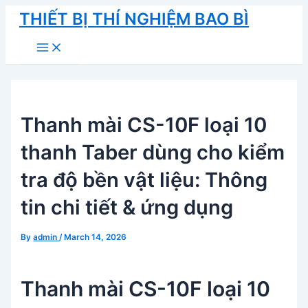
Skip
THIẾT BỊ THÍ NGHIỆM BAO BÌ
to
Main
content
Menu
Thanh mài CS-10F loại 10
thanh Taber dùng cho kiểm
tra độ bền vật liệu: Thông
tin chi tiết & ứng dụng
By
admin
/
March 14, 2026
Thanh mài CS-10F loại 10