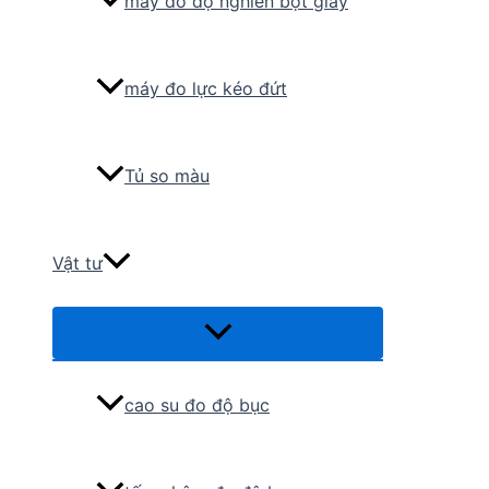
máy đo độ nghiền bột giấy
máy đo lực kéo đứt
Tủ so màu
Vật tư
Menu
Toggle
cao su đo độ bục