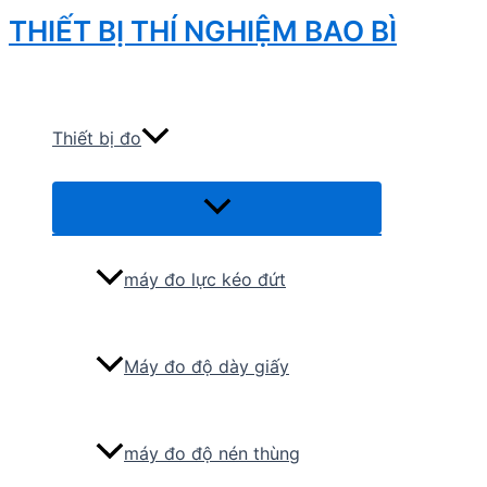
Skip
THIẾT BỊ THÍ NGHIỆM BAO BÌ
to
Search
content
Thiết bị đo
Menu
Toggle
máy đo lực kéo đứt
Máy đo độ dày giấy
máy đo độ nén thùng