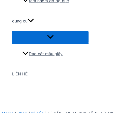
tấm nhôm đo độ bục
dụng cụ
Menu
Toggle
Dao cắt mẫu giấy
LIÊN HỆ