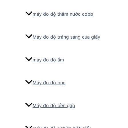
máy đo độ thấm nước cobb
Máy đo độ tráng sáng của giấy
máy đo độ ẩm
Máy đo độ bục
Máy đo độ bền gấp