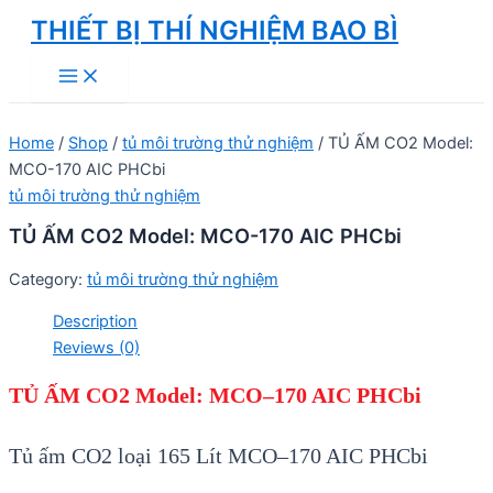
Skip
THIẾT BỊ THÍ NGHIỆM BAO BÌ
to
Main
content
Menu
Home
/
Shop
/
tủ môi trường thử nghiệm
/ TỦ ẤM CO2 Model:
MCO-170 AIC PHCbi
tủ môi trường thử nghiệm
TỦ ẤM CO2 Model: MCO-170 AIC PHCbi
Category:
tủ môi trường thử nghiệm
Description
Reviews (0)
TỦ ẤM
CO2
Model:
MCO
–
170 AIC
PHCbi
Tủ ấm CO2 loại 165 Lít
MCO
–
170 AIC
PHCbi