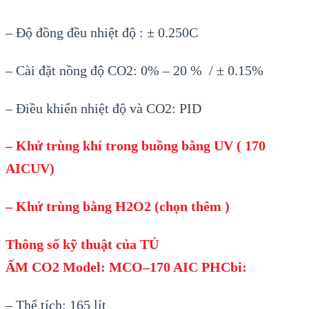
– Độ đồng đều nhiệt độ : ± 0.250C
– Cài đặt nồng độ CO2: 0% – 20 % / ± 0.15%
– Điều khiển nhiệt độ và CO2: PID
– Kh
ử tr
ùng khí trong bu
ồng bằng UV ( 170
AICUV)
– Kh
ử tr
ùng b
ằng H2O2 (chọn th
êm )
Th
ông s
ố kỹ thuật của TỦ
ẤM
CO2
Model:
MCO
–
170 AIC
PHCbi
:
– Thể tích: 165 lít