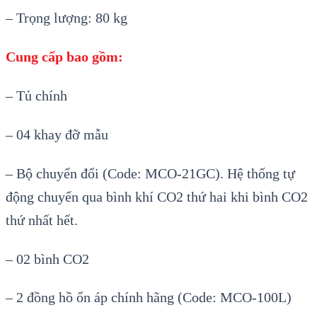
– Trọng lượng: 80 kg
Cung cấp bao gồm:
– Tủ ch
ính
– 04 khay đ
ỡ mẫu
– Bộ chuyển đổi (Code: MCO-21GC). Hệ thống tự
động chuyển qua b
ình khí CO2 th
ứ hai khi b
ình CO2
th
ứ nhất hết.
– 02 b
ình CO2
– 2 đ
ồng hồ ổn
áp chính hãng (Code: MCO-100L)