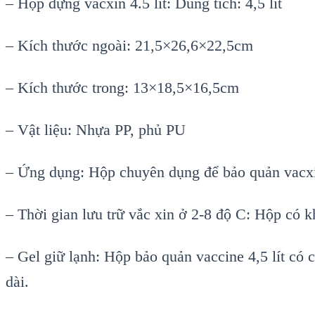
– Hộp đựng vacxin 4.5 lít: Dung tích: 4,5 lít
– Kích thước ngoài: 21,5×26,6×22,5cm
– Kích thước trong: 13×18,5×16,5cm
– Vật liệu: Nhựa PP, phủ PU
– Ứng dụng: Hộp chuyên dụng để bảo quản vacxi
– Thời gian lưu trữ vắc xin ở 2-8 độ C: Hộp có k
– Gel giữ lạnh: Hộp bảo quản vaccine 4,5 lít có c
dài.