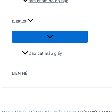
tấm nhôm đo độ bục
dụng cụ
Menu
Toggle
Dao cắt mẫu giấy
LIÊN HỆ