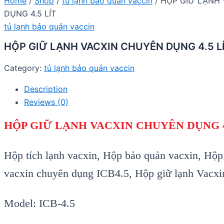
Home
/
Shop
/
tủ lạnh bảo quản vaccin
/ HỘP GIỮ LẠNH
DỤNG 4.5 LÍT
tủ lạnh bảo quản vaccin
HỘP GIỮ LẠNH VACXIN CHUYÊN DỤNG 4.5 L
Category:
tủ lạnh bảo quản vaccin
Description
Reviews (0)
HỘP GIỮ LẠNH VACXIN CHUYÊN DỤNG 4
Hộp tích lạnh vacxin, Hộp bảo quản vacxin, Hộp
vacxin chuyên dụng ICB4.5, Hộp giữ lạnh Vacxin 4
Model: ICB-4.5