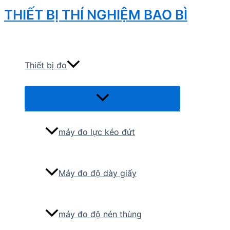
Skip
THIẾT BỊ THÍ NGHIỆM BAO BÌ
to
Search
content
Thiết bị đo
Menu
Toggle
máy đo lực kéo đứt
Máy đo độ dày giấy
máy đo độ nén thùng