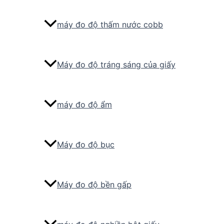
máy đo độ thấm nước cobb
Máy đo độ tráng sáng của giấy
máy đo độ ẩm
Máy đo độ bục
Máy đo độ bền gấp