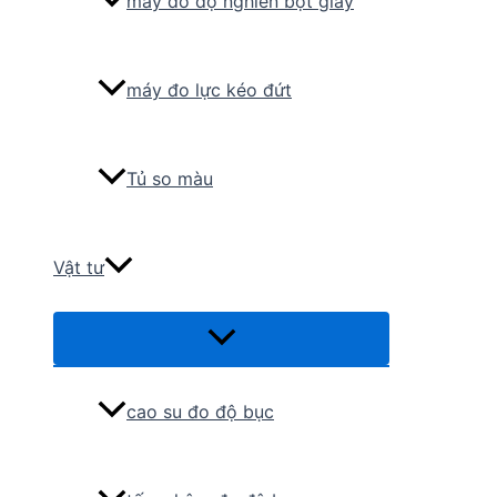
máy đo độ nghiền bột giấy
máy đo lực kéo đứt
Tủ so màu
Vật tư
Menu
Toggle
cao su đo độ bục