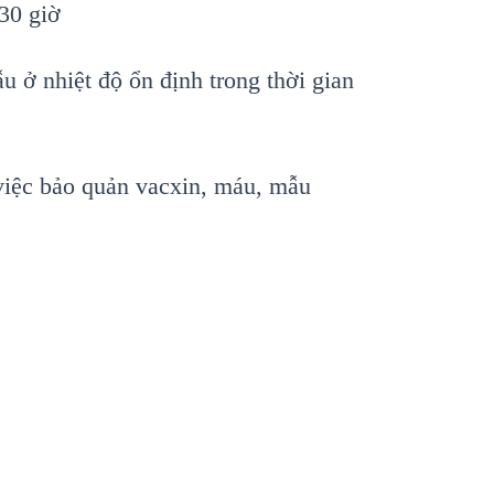
30 gi
ờ
u ở nhiệt độ ổn định trong thời gian
vi
ệc bảo quản vacxin, m
áu, m
ẫu