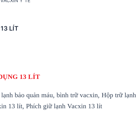
 VACXIN Y TẾ
13 LÍT
DỤNG 13 LÍT
 lạnh bảo quản máu, bình trữ vacxin, Hộp trữ lạn
 13 lít, Phích giữ lạnh Vacxin 13 lít