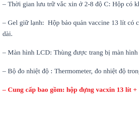
–
Thời gian lưu trữ vắc xin ở 2-8 độ C: Hộp c
ó k
–
Gel giữ lạnh: Hộp bảo quản vaccine 1
3
l
ít có 
d
ài.
– Màn hình LCD: Thùng đư
ợc trang bị m
àn hìn
–
Bộ đo nhiệt độ : Thermometer, đo nhiệt độ tro
–
Cung cấp bao gồm: hộp đựng vacxin 1
3
l
ít +