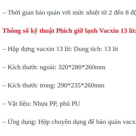
–
Thời gian bảo quản với mức nhiệt từ 2 đến 8 đ
Thông s
ố kỹ thuật
Phích giữ lạnh Vacxin 13 lít
–
Hộp đựng vacxin 13 l
ít: Dung tích: 13 lít
– Kích thư
ớc ngo
ài: 320*280*260mm
– Kích thư
ớc trong: 290*235*260mm
–
Vật liệu: Nhựa PP, phủ PU
–
Ứng dụng: Hộp chuy
ên d
ụng để bảo quản vacx