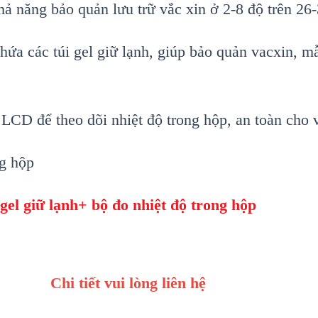
h
ả năng bảo quản lưu trữ vắc xin ở 2-8 độ tr
ên 26-
ch
ứa c
ác túi gel gi
ữ lạnh, gi
úp b
ảo quản vacxin, mẫ
h LCD đ
ể theo d
õi nhi
ệt độ trong hộp, an to
àn cho 
ng hộp
 gel gi
ữ lạnh+ bộ đo nhiệt độ trong hộp
Chi tiết vui lòng liên hệ