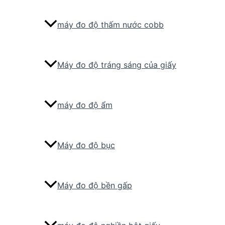
máy đo độ thấm nước cobb
Máy đo độ tráng sáng của giấy
máy đo độ ẩm
Máy đo độ bục
Máy đo độ bền gấp