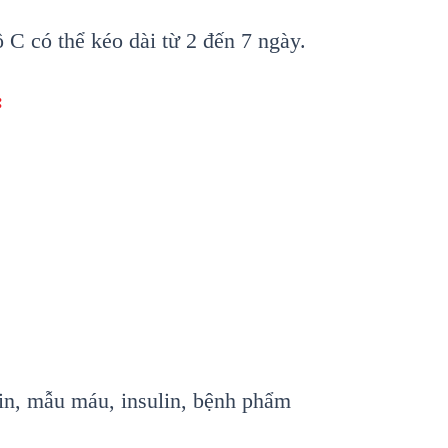
ộ C c
ó th
ể k
éo dài t
ừ 2 đến 7 ng
ày.
:
in, mẫu m
áu, insulin, b
ệnh phẩm