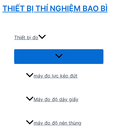
Skip
THIẾT BỊ THÍ NGHIỆM BAO BÌ
to
Search
content
Thiết bị đo
Menu
Toggle
máy đo lực kéo đứt
Máy đo độ dày giấy
máy đo độ nén thùng