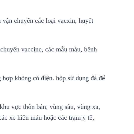
à v
ận chuyển c
ác lo
ại vacxin, huyết
 chuyển vaccine, c
ác m
ẫu m
áu, b
ệnh
g hợp kh
ông có đi
ện. hộp sử dụng đ
á đ
ể
 khu v
ực th
ôn b
ản, v
ùng sâu, vùng xa,
các xe hi
ến m
áu ho
ặc c
ác tr
ạm y tế,