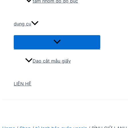
tấm nhôm đo độ bục
dụng cụ
Menu
Toggle
Dao cắt mẫu giấy
LIÊN HỆ