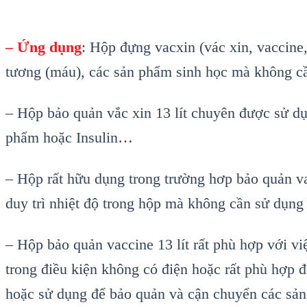
–
Ứng dụng
:
Hộp đựng vacxin (v
ác xin, vaccine
tương (m
áu), các s
ản phẩm sinh học m
à không c
–
Hộp bảo quản vắc xin 13
lít
chuy
ên đư
ợc sử dụ
phẩm hoặc Insulin
…
–
Hộp rất hữu dụng trong trường hơp bảo quản v
duy tr
ì nhi
ệt độ trong hộp m
à không c
ần sử dụng
–
Hộp bảo quản vaccine 1
3 lít
rất ph
ù h
ợp với vi
trong đi
ều kiện kh
ông có đi
ện hoặc rất ph
ù h
ợp đ
hoặc sử dụng để bảo quản v
à c
ận chuyển c
ác s
ản