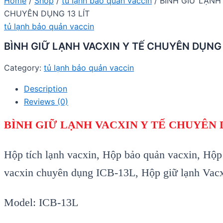
Home
/
Shop
/
tủ lạnh bảo quản vaccin
/ BÌNH GIỮ LẠNH
CHUYÊN DỤNG 13 LÍT
tủ lạnh bảo quản vaccin
BÌNH GIỮ LẠNH VACXIN Y TẾ CHUYÊN DỤNG 
Category:
tủ lạnh bảo quản vaccin
Description
Reviews (0)
BÌNH GIỮ LẠNH VACXIN Y TẾ CHUYÊN 
Hộp tích lạnh vacxin, Hộp bảo quản vacxin, Hộp
vacxin chuyên dụng ICB-13L, Hộp giữ lạnh Vacxin
Model: ICB-13L