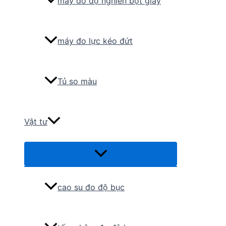
máy đo độ nghiền bột giấy
máy đo lực kéo đứt
Tủ so màu
Vật tư
Menu
Toggle
cao su đo độ bục