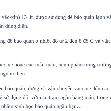
, v
ắc-xin) 13 l
ít đư
ợc sử dụng để bảo quản lạnh v
ần d
ùng đi
ện.
ng để bảo quản ở nhiệt độ từ 2 đến 8 độ C v
à v
ận
accine hoặc c
ác m
ẫu m
áu, b
ệnh phẩm trong trườn
 nguồn điện.
ệc bảo quản, đựng v
à v
ận chuyển vaccine đến c
ác
ể sử dụng đối với c
ác tr
ạm ng
ân hàng máu, trong 
 phẩm sinh học bảo quản ngắn hạn…