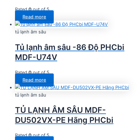
Rated
0
out of 5
Read more
tủ lạnh âm sâu
Tủ lạnh âm sâu -86 Độ PHCbi
MDF-U74V
Rated
0
out of 5
Read more
tủ lạnh âm sâu
TỦ LẠNH ÂM SÂU MDF-
DU502VX-PE Hãng PHCbi
Rated
0
out of 5