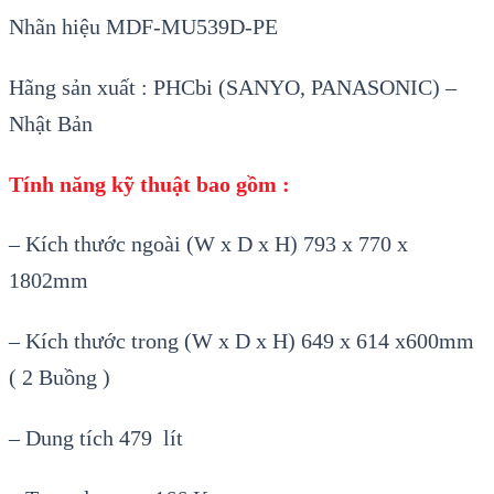
Nhãn hi
ệ
u MDF-MU539D-PE
Hãng s
ả
n xu
ấ
t : PHCbi (SANYO, PANASONIC) –
Nh
ậ
t B
ả
n
Tính năng kỹ thuật bao gồm :
– Kích thước ngoài (W x D x H) 793 x 770 x
1802mm
– Kích thước trong (W x D x H) 649 x 614 x600mm
( 2 Buồng )
– Dung tích 479 lít