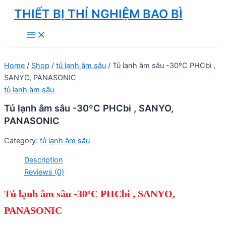
Skip
THIẾT BỊ THÍ NGHIỆM BAO BÌ
to
Main
content
Menu
Home
/
Shop
/
tủ lạnh âm sâu
/ Tủ lạnh âm sâu -30ºC PHCbi ,
SANYO, PANASONIC
tủ lạnh âm sâu
Tủ lạnh âm sâu -30ºC PHCbi , SANYO,
PANASONIC
Category:
tủ lạnh âm sâu
Description
Reviews (0)
T
ủ
l
ạ
nh âm sâu -30
º
C PHCbi , SANYO,
PANASONIC