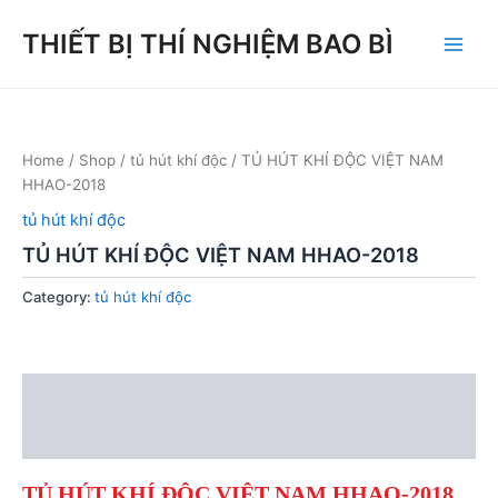
Skip
THIẾT BỊ THÍ NGHIỆM BAO BÌ
to
Main
content
Men
Home
/
Shop
/
tủ hút khí độc
/ TỦ HÚT KHÍ ĐỘC VIỆT NAM
HHAO-2018
tủ hút khí độc
TỦ HÚT KHÍ ĐỘC VIỆT NAM HHAO-2018
Category:
tủ hút khí độc
Description
Reviews (0)
TỦ HÚT KHÍ ĐỘC VIỆT
NAM HHAO-2018