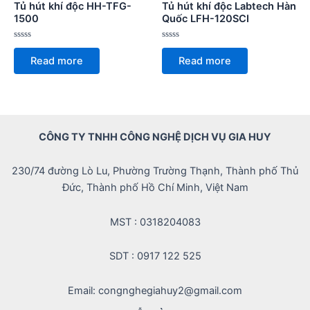
Tủ hút khí độc HH-TFG-
Tủ hút khí độc Labtech Hàn
1500
Quốc LFH-120SCI
Rated
Rated
0
0
Read more
Read more
out
out
of
of
5
5
CÔNG TY TNHH CÔNG NGHỆ DỊCH VỤ GIA HUY
230/74 đường Lò Lu, Phường Trường Thạnh, Thành phố Thủ
Đức, Thành phố Hồ Chí Minh, Việt Nam
MST : 0318204083
SDT : 0917 122 525
Email: congnghegiahuy2@gmail.com